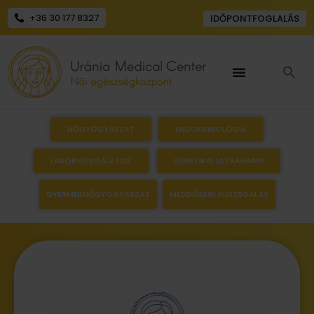
+36 30 177 8327
IDŐPONTFOGLALÁS
NŐGYÓGYÁSZAT
ENDOKRINOLÓGIA
LABORVIZSGÁLATOK
GENETIKAI ULTRAHANG
GYERMEKNŐGYÓGYÁSZAT
MEDDŐSÉGI KIVIZSGÁLÁS