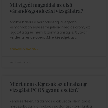
Mit vigyél magaddal az első
várandósgondozási vizsgálatra?
Amikor kiderül a várandósság, a legtöbb
kismamában egyszerre jelenik meg az öröm, az
izgatottság és némi bizonytalanság is. Gyakori
kérdés a rendelőben: „Mire készüljek az
TOVÁBB OLVASOM »
2026. március 19.
Miért nem elég csak az ultrahang
vizsgálat PCOS gyanú esetén?
Rendszertelen, fájdalmas a ciklusod? Nem tudsz
megszabadulni a makacs pattanásoktól? Hullik a