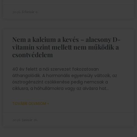
2026. február 9.
Nem a kalcium a kevés – alacsony D-
vitamin szint mellett nem működik a
csontvédelem
40 év felett a női szervezet fokozatosan
áthangolódik. A hormonális egyensúly változik, az
ösztrogénszint csökkenése pedig nemcsak a
ciklusra, a hőhullámokra vagy az alvásra hat
TOVÁBB OLVASOM »
2026. január 26.