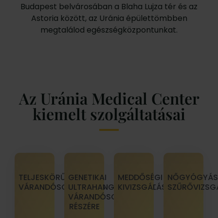
Budapest belvárosában a Blaha Lujza tér és az
Astoria között, az Uránia épülettömbben
megtalálod egészségközpontunkat.
Az Uránia Medical Center
kiemelt szolgáltatásai
TELJESKÖRŰ
GENETIKAI
MEDDŐSÉGI
NŐGYÓGYÁS
VÁRANDÓSGONDOZÁS
ULTRAHANGVIZSGÁLAT
KIVIZSGÁLÁS
SZŰRŐVIZSG
VÁRANDÓSOK
RÉSZÉRE