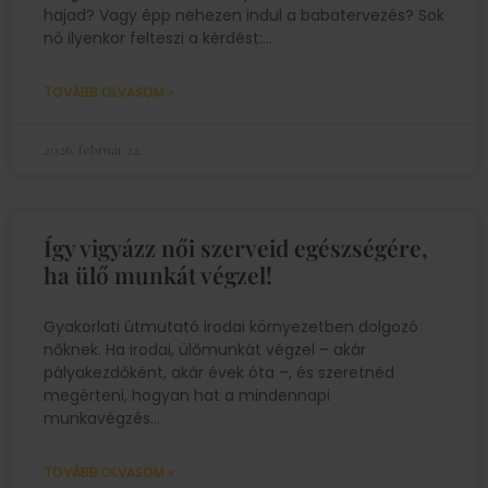
hajad? Vagy épp nehezen indul a babatervezés? Sok
nő ilyenkor felteszi a kérdést:
TOVÁBB OLVASOM »
2026. február 22.
Így vigyázz női szerveid egészségére,
ha ülő munkát végzel!
Gyakorlati útmutató irodai környezetben dolgozó
nőknek. Ha irodai, ülőmunkát végzel – akár
pályakezdőként, akár évek óta –, és szeretnéd
megérteni, hogyan hat a mindennapi
munkavégzés
TOVÁBB OLVASOM »