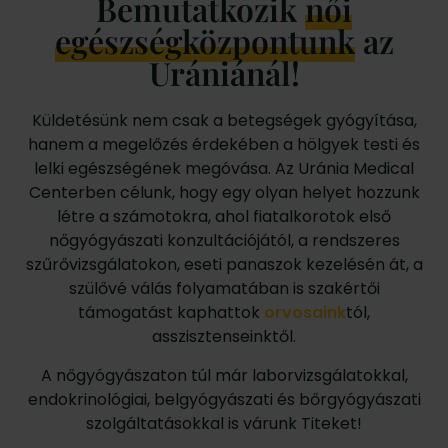
Bemutatkozik
női
egészségközpontunk
az
Urániánál!
Küldetésünk nem csak a betegségek gyógyítása,
hanem a megelőzés érdekében a hölgyek testi és
lelki egészségének megóvása. Az Uránia Medical
Centerben célunk, hogy egy olyan helyet hozzunk
létre a számotokra, ahol fiatalkorotok első
nőgyógyászati konzultációjától, a rendszeres
szűrővizsgálatokon, eseti panaszok kezelésén át, a
szülővé válás folyamatában is szakértői
támogatást kaphattok
orvosaink
tól,
asszisztenseinktől.
A nőgyógyászaton túl már laborvizsgálatokkal,
endokrinológiai, belgyógyászati és bőrgyógyászati
szolgáltatásokkal is várunk Titeket!