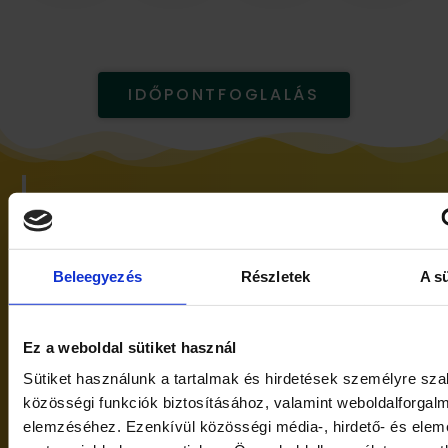
IDŐPONTFOGLALÁS
Várandós vagy?
Kalkuláld ki velünk, mikor érkezik babád,
Beleegyezés
Részletek
A sü
éppen hányadik hétben jársz?
Ez a weboldal sütiket használ
Kiszámolom
Sütiket használunk a tartalmak és hirdetések személyre sz
közösségi funkciók biztosításához, valamint weboldalforgal
elemzéséhez. Ezenkívül közösségi média-, hirdető- és ele