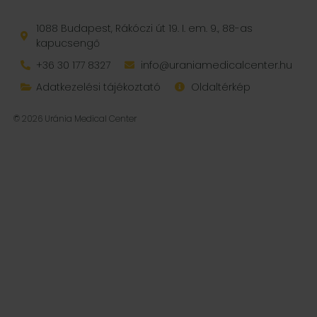
1088 Budapest, Rákóczi út 19. I. em. 9., 88-as
kapucsengő
+36 30 177 8327
info@uraniamedicalcenter.hu
Adatkezelési tájékoztató
Oldaltérkép
© 2026 Uránia Medical Center