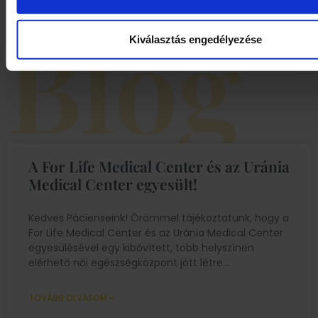
Blog
Kiválasztás engedélyezése
A For Life Medical Center és az Uránia
Medical Center egyesült!
Kedves Pácienseink! Örömmel tájékoztatunk, hogy a
For Life Medical Center és az Uránia Medical Center
egyesülésével egy kibővített, több helyszínen
elérhető női egészségközpont jött létre
TOVÁBB OLVASOM »