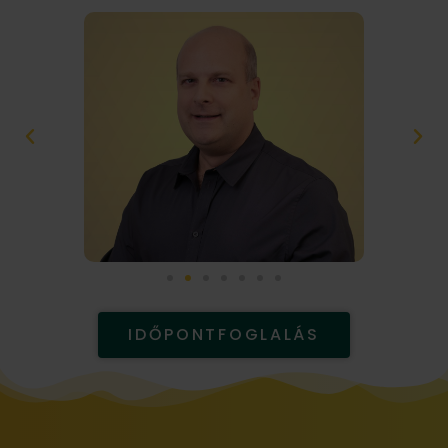
IDŐPONTFOGLALÁS