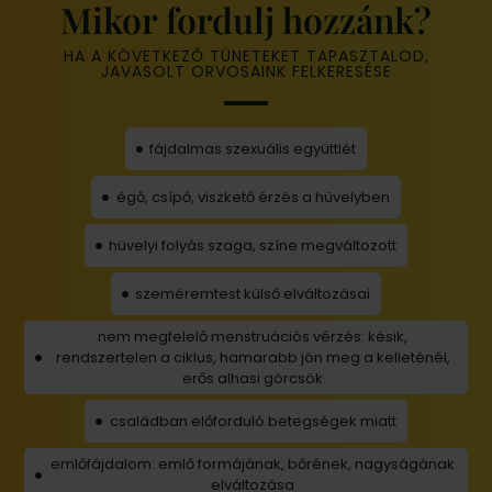
Mikor fordulj hozzánk?
HA A KÖVETKEZŐ TÜNETEKET TAPASZTALOD,
JAVASOLT
ORVOSAINK
FELKERESÉSE
fájdalmas szexuális együttlét
égő, csípő, viszkető érzés a hüvelyben
hüvelyi folyás szaga, színe megváltozott
szeméremtest külső elváltozásai
nem megfelelő menstruációs vérzés: késik,
rendszertelen a ciklus, hamarabb jön meg a kelleténél,
erős alhasi görcsök
családban előforduló betegségek miatt
emlőfájdalom: emlő formájának, bőrének, nagyságának
elváltozása