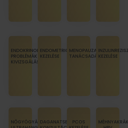
ENDOKRINOLÓGIAI
ENDOMETRIÓZIS
MENOPAUZA
INZULINREZIS
PROBLÉMÁK
KEZELÉSE
TANÁCSADÁS
KEZELÉSE
KIVIZSGÁLÁSA
NŐGYÓGYÁSZATI
DAGANATSEBÉSZETI
PCOS
MÉHNYAKRÁK
ULTRAHANGVIZSGÁLAT
KONZULTÁCIÓ
KEZELÉSE
HPV