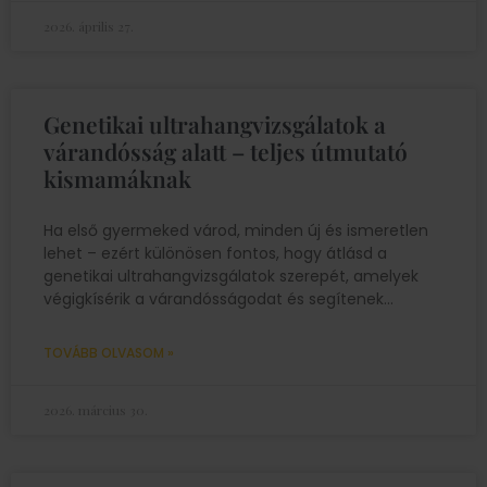
2026. április 27.
Genetikai ultrahangvizsgálatok a
várandósság alatt – teljes útmutató
kismamáknak
Ha első gyermeked várod, minden új és ismeretlen
lehet – ezért különösen fontos, hogy átlásd a
genetikai ultrahangvizsgálatok szerepét, amelyek
végigkísérik a várandósságodat és segítenek
TOVÁBB OLVASOM »
2026. március 30.