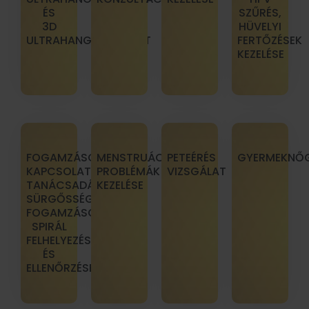
ÉS
SZŰRÉS,
3D
HÜVELYI
ULTRAHANGVIZSGÁLAT
FERTŐZÉSEK
KEZELÉSE
FOGAMZÁSGÁTLÁSSAL
MENSTRUÁCIÓS
PETEÉRÉS
GYERMEKNŐ
KAPCSOLATOS
PROBLÉMÁK
VIZSGÁLAT
TANÁCSADÁS,
KEZELÉSE
SÜRGŐSSÉGI
FOGAMZÁSGÁTLÁS,
SPIRÁL
FELHELYEZÉSE
ÉS
ELLENŐRZÉSE