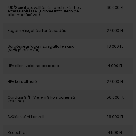
IUD/Spirál eltávolítás és felhelyezés, helyi
60.000 Ft
érzéstelenítéssel (Lidbree intrauterin gél
alkalmazásával)
Fogamzásgátlási tanácsadás
27.000 Ft
Sürgősségi fogamzásgátló felírása
18.000 Ft
(vizsgálat nélkül)
HPV elleni vakcina beadása
4.000 Ft
HPV konzultáció
27.000 Ft
Gardasi 9 /HPV elleni 9 komponensű
50.000 Ft
vakcina/
Szülés utáni kontroll
38.000 Ft
Receptírás
4.500 Ft