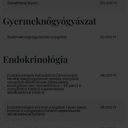
GenePlanet Basic
130.000 Ft
Gyermeknőgyógyászat
Gyermeknőgyógyászati vizsgálat
30.000 Ft
Endokrinológia
Endokrinológiai konzultáció (anamnézis
48.000 Ft
felvétel, belgyógyászati fizikális vizsgálat,
vizsgálati eredmények átbeszélése,
kivizsgálási terv összeállítása – 45 perc) A
vizsgálatra történő bejelentkezés
előrefizetéssel történik.
Endokrinológiai kontroll vizsgálat 1 éven belüli
38.000 Ft
kontroll A vizsgálatra történő bejelentkezés
előrefizetéssel történik.