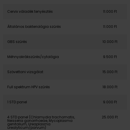
Cervix váladék tenyésztés
11.000 Ft
Általános bakteriológia szűrés
11.000 Ft
GBS szűrés
10.000 Ft
Méhnyakrákszűrés/cytológia
9.500 Ft
Szövettani vizsgálat
15.000 Ft
Full spektrum HPV szűrés
18.000 Ft
1 STD panel
9.000 Ft
4 STD panel (Chlamydia trachomatis,
25.000 Ft
Neisseria gonorrhoeae, Mycoplasma
genitalium, Ureaplasma
urealyticum/parvum)