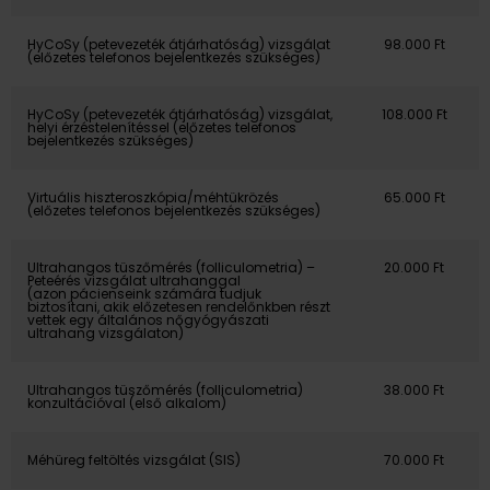
HyCoSy (petevezeték átjárhatóság) vizsgálat
98.000 Ft
(előzetes telefonos bejelentkezés szükséges)
HyCoSy (petevezeték átjárhatóság) vizsgálat,
108.000 Ft
helyi érzéstelenítéssel (előzetes telefonos
bejelentkezés szükséges)
Virtuális hiszteroszkópia/méhtükrözés
65.000 Ft
(előzetes telefonos bejelentkezés szükséges)
Ultrahangos tüszőmérés (folliculometria) –
20.000 Ft
Peteérés vizsgálat ultrahanggal
(azon pácienseink számára tudjuk
biztosítani, akik előzetesen rendelőnkben részt
vettek egy általános nőgyógyászati
ultrahang vizsgálaton)
Ultrahangos tüszőmérés (folliculometria)
38.000 Ft
konzultációval (első alkalom)
Méhüreg feltöltés vizsgálat (SIS)
70.000 Ft