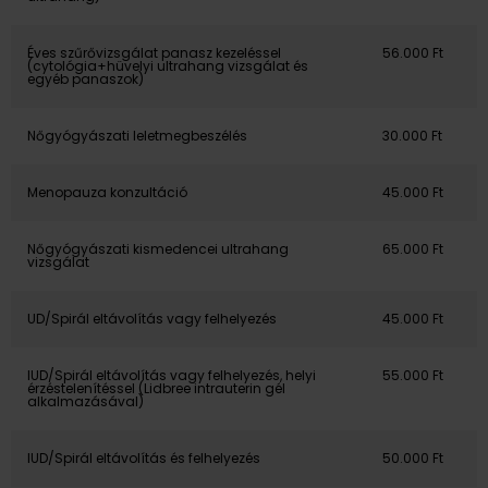
Éves szűrővizsgálat panasz kezeléssel
56.000 Ft
(cytológia+hüvelyi ultrahang vizsgálat és
egyéb panaszok)
Nőgyógyászati leletmegbeszélés
30.000 Ft
Menopauza konzultáció
45.000 Ft
Nőgyógyászati kismedencei ultrahang
65.000 Ft
vizsgálat
UD/Spirál eltávolítás vagy felhelyezés
45.000 Ft
IUD/Spirál eltávolítás vagy felhelyezés, helyi
55.000 Ft
érzéstelenítéssel (Lidbree intrauterin gél
alkalmazásával)
IUD/Spirál eltávolítás és felhelyezés
50.000 Ft