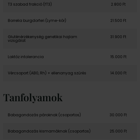
T3 szabad frakció (fT3)
2.800 Ft
Borrelia burgdorferi (Lyme-kór)
21.500 Ft
Gluténérzékenység genetikai hajlam
31.900 Ft
vizsgálat
Laktóz intolerancia
15.000 Ft
Vércsoport (AB0, Rh) + ellenanyag szűrés
14.000 Ft
Tanfolyamok
Babagondozás pároknak (csoportos)
30.000 Ft
Babagondozás kismamáknak (csoportos)
25.000 Ft