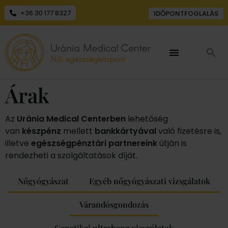
+36 30 177 8327
IDŐPONTFOGLALÁS
Árak
Az
Uránia Medical Centerben
lehetőség
van
készpénz
mellett
bankkártyával
való fizetésre is,
illetve
egészségpénztári partnereink
útján is
rendezheti a szolgáltatások díját.
Nőgyógyászat
Egyéb nőgyógyászati vizsgálatok
Várandósgondozás
Genetikai ultrahang vizsgálatok