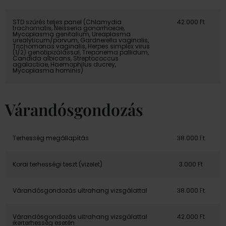
STD szűrés teljes panel (Chlamydia
42.000 Ft
trachomatis, Neisseria gonorrhoeae,
Mycoplasma genitalium, Ureaplasma
urealyticum/parvum, Gardnerella vaginalis,
Trichomonas vaginalis, Herpes simplex virus
(1/2) genotipizálással, Treponema pallidum,
Candida albicans, Streptococcus
agalactiae, Haemophilus ducrey,
Mycoplasma hominis)
Várandósgondozás
Terhesség megállapítás
38.000 Ft
Korai terhességi teszt (vizelet)
3.000 Ft
Várandósgondozás ultrahang vizsgálattal
38.000 Ft
Várandósgondozás ultrahang vizsgálattal
42.000 Ft
ikerterhesség esetén