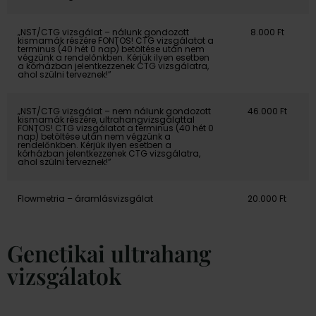
„NST/CTG vizsgálat – nálunk gondozott
8.000 Ft
kismamák részére FONTOS! CTG vizsgálatot a
terminus (40 hét 0 nap) betöltése után nem
végzünk a rendelőnkben. Kérjük ilyen esetben
a kórházban jelentkezzenek CTG vizsgálatra,
ahol szülni terveznek!”
„NST/CTG vizsgálat – nem nálunk gondozott
46.000 Ft
kismamák részére, ultrahangvizsgálattal
FONTOS! CTG vizsgálatot a terminus (40 hét 0
nap) betöltése után nem végzünk a
rendelőnkben. Kérjük ilyen esetben a
kórházban jelentkezzenek CTG vizsgálatra,
ahol szülni terveznek!”
Flowmetria – áramlásvizsgálat
20.000 Ft
Genetikai ultrahang
vizsgálatok