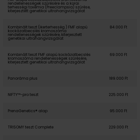
rendellenességek szűrésére és a korai
terhességi toxémia (Preeclampsia) szűrése,
kiterjesztett genetikai ultrahangvizsgálat
Kombinált teszt (ikerterhesség ) FMF alapú
84.000 Ft
kockázatbecslés kromoszóma
rendellenességek szűrésére, kiterjesztett
genetikai ultrahangvizsgálat
Kombinált teszt FMF alapú kockázatbecslés
69.000 Ft
kromoszóma rendellenességek szűrésére,
kiterjesztett genetikai ultrahangvizsgálat
Panoráma plus
189.000 Ft
NIFTY™-pro teszt
225.000 Ft
PrenaGenetics® alap
95.000 Ft
TRISOMY teszt Complete
229.000 Ft