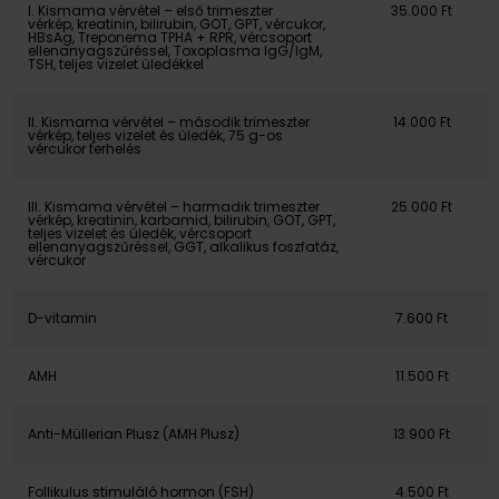
I. Kismama vérvétel – első trimeszter
35.000 Ft
vérkép, kreatinin, bilirubin, GOT, GPT, vércukor,
HBsAg, Treponema TPHA + RPR, vércsoport
ellenanyagszűréssel, Toxoplasma IgG/IgM,
TSH, teljes vizelet üledékkel
II. Kismama vérvétel – második trimeszter
14.000 Ft
vérkép, teljes vizelet és üledék, 75 g-os
vércukor terhelés
III. Kismama vérvétel – harmadik trimeszter
25.000 Ft
vérkép, kreatinin, karbamid, bilirubin, GOT, GPT,
teljes vizelet és üledék, vércsoport
ellenanyagszűréssel, GGT, alkalikus foszfatáz,
vércukor
D-vitamin
7.600 Ft
AMH
11.500 Ft
Anti-Müllerian Plusz (AMH Plusz)
13.900 Ft
Follikulus stimuláló hormon (FSH)
4.500 Ft