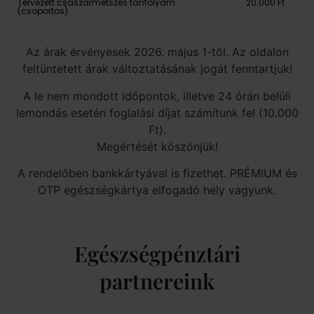
Tervezett császármetszés tanfolyam
20.000 Ft
(csoportos)
Az árak érvényesek 2026. május 1-től. Az oldalon
feltüntetett árak változtatásának jogát fenntartjuk!
A le nem mondott időpontok, illetve 24 órán belüli
lemondás esetén foglalási díjat számítunk fel (10.000
Ft).
Megértését köszönjük!
A rendelőben bankkártyával is fizethet. PRÉMIUM és
OTP egészségkártya elfogadó hely vagyunk.
Egészségpénztári
partnereink