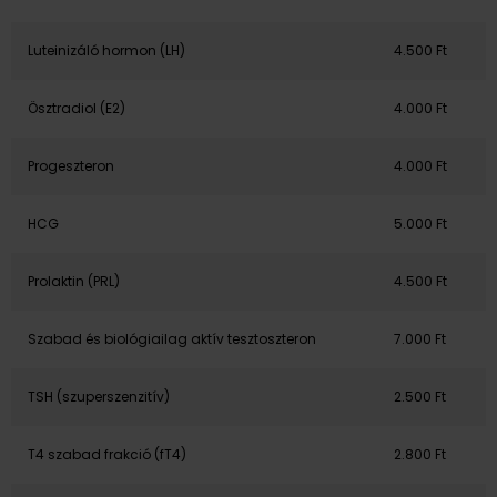
Luteinizáló hormon (LH)
4.500 Ft
Ösztradiol (E2)
4.000 Ft
Progeszteron
4.000 Ft
HCG
5.000 Ft
Prolaktin (PRL)
4.500 Ft
Szabad és biológiailag aktív tesztoszteron
7.000 Ft
TSH (szuperszenzitív)
2.500 Ft
T4 szabad frakció (fT4)
2.800 Ft