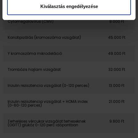
Toxoplasma gondii antitestek
9.400 Ft
Kiválasztás engedélyezése
Cytomegalovírus (CMV)
8.000 Ft
Kariotipizálás (kromoszóma vizsgálat)
45.000 Ft
Y kromoszóma mikrodeláció
49.000 Ft
Trombózis hajlam vizsgálat
32.000 Ft
Inzulin rezisztencia vizsgálat (0-120 perces)
13.000 Ft
Inzulin rezisztencia vizsgálat + HOMA index
21.000 Ft
(0-60-120 perces)
Terheléses vércukor vizsgálat terheseknek
9.800 Ft
(OGTT) glükóz 0-120 perc időpontban