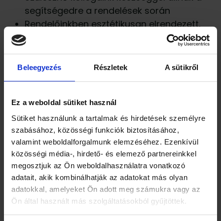
segítségedre a rendelések során
Rendelőinkben esztétikusan elrendezett,
csúcsmodern berendezések és készülékek
fogadnak
Mivel rendelőnk számos laboratóriummal
Beleegyezés
Részletek
A sütikről
együtt dolgozik, ezért Pácienseidet nem kell
szükség esetén máshová utalnod, nálunk
kényelmesen elintézhető minden
Ez a weboldal sütiket használ
mintavétel és vizsgálat egy helyen
Sütiket használunk a tartalmak és hirdetések személyre
Egyéni igényeidet mindig figyelembe
szabásához, közösségi funkciók biztosításához,
valamint weboldalforgalmunk elemzéséhez. Ezenkívül
vesszük
közösségi média-, hirdető- és elemező partnereinkkel
Ötleteidet, innovatív gondolataidat nem
megosztjuk az Ön weboldalhasználatra vonatkozó
kell magadban tartanod, díjazzuk és
adatait, akik kombinálhatják az adatokat más olyan
szívesen fogadjuk őket
adatokkal, amelyeket Ön adott meg számukra vagy az
Ön által használt más szolgáltatásokból gyűjtöttek.
…és nem mellesleg, a kávé mindig