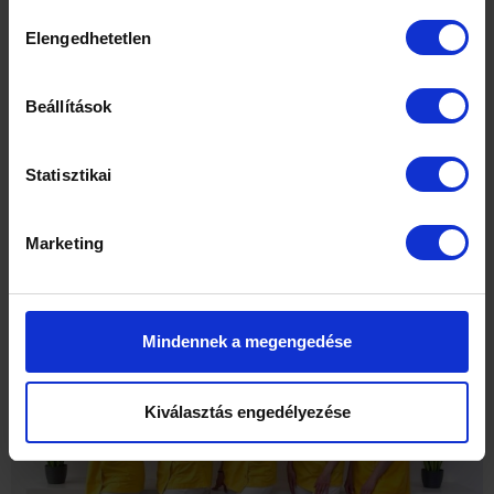
friss! 😊
Hozzájárulás
Elengedhetetlen
kiválasztása
Ha felkeltettük érdeklődésedet, ne
habozz, várjuk jelentkezésedet!
Beállítások
Kapcsolatfelvétel a
+36 30 850 0029
–
es telefonszámon, vagy az
Statisztikai
rendelo@uraniamedicalcenter.hu
e-
mail címen keresztül!
Marketing
Mindennek a megengedése
Kiválasztás engedélyezése