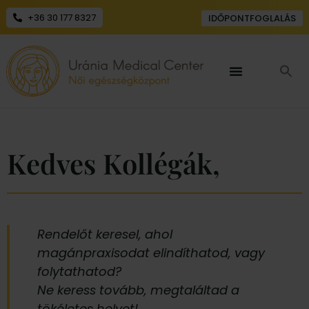
+36 30 177 8327
IDŐPONTFOGLALÁS
Kedves Kollégák,
Rendelőt keresel, ahol
magánpraxisodat elindíthatod, vagy
folytathatod?
Ne keress tovább, megtaláltad a
tökéletes helyet!