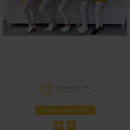
IDŐPONTFOGLALÁS