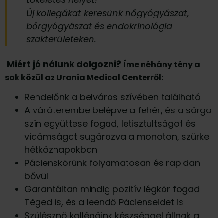
Új kollegákat keresünk nőgyógyászat,
bőrgyógyászat és endokrinológia
szakterületeken.
Miért jó nálunk dolgozni?
Íme néhány tény a
sok közül az Urania Medical Centerről:
Rendelőnk a belváros szívében található
A váróterembe belépve a fehér, és a sárga
szín együttese fogad, letisztultságot és
vidámságot sugározva a monoton, szürke
hétköznapokban
Pácienskörünk folyamatosan és rapidan
bővül
Garantáltan mindig pozitív légkör fogad
Téged is, és a leendő Pácienseidet is
Szülésznő kollégáink készséggel állnak a