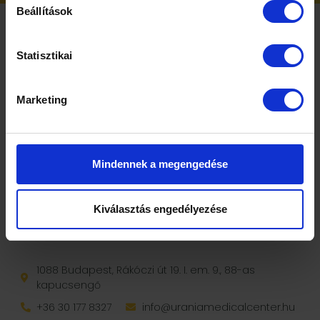
Beállítások
Statisztikai
Marketing
IDŐPONTFOGLALÁS
Mindennek a megengedése
Kiválasztás engedélyezése
1088 Budapest, Rákóczi út 19. I. em. 9., 88-as
kapucsengő
+36 30 177 8327
info@uraniamedicalcenter.hu