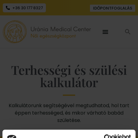
+36 30 177 8327
IDŐPONTFOGLALÁS
Terhességi és szülési
kalkulátor
Kalkulátorunk segítségével megtudhatod, hol tart
éppen terhességed, és mikor várható babád
születése.