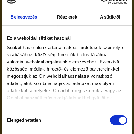
Az utolsó menstruációd
Beleegyezés
Részletek
A sütikről
első napja:
Ez a weboldal sütiket használ
Év
Sütiket használunk a tartalmak és hirdetések személyre
szabásához, közösségi funkciók biztosításához,
valamint weboldalforgalmunk elemzéséhez. Ezenkívül
Hónap
közösségi média-, hirdető- és elemező partnereinkkel
megosztjuk az Ön weboldalhasználatra vonatkozó
adatait, akik kombinálhatják az adatokat más olyan
Nap
adatokkal, amelyeket Ön adott meg számukra vagy az
Ön által használt más szolgáltatásokból gyűjtöttek.
Hozzájárulás
Elengedhetetlen
kiválasztása