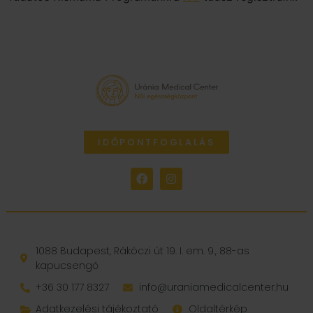
IDŐPONTFOGLALÁS
1088 Budapest, Rákóczi út 19. I. em. 9., 88-as
kapucsengő
+36 30 177 8327
info@uraniamedicalcenter.hu
Adatkezelési tájékoztató
Oldaltérkép