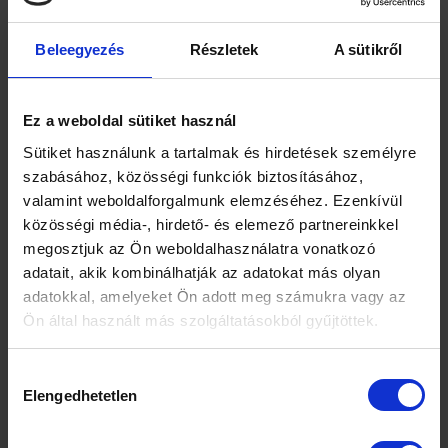
Léteznek-e szülésbeindító módszerek?
Mikor indul a szülés, mikor indulj a kórházba?
Beleegyezés
Részletek
A sütikről
A szülés szakaszai.
Vajúdás könnyítő módszerek!
Fájdalom csillapítás opciók (természetes és
Ez a weboldal sütiket használ
gyógyszeres módok)!
Sütiket használunk a tartalmak és hirdetések személyre
Tuti tipp, hogy elkerüld a felesleges oxitocin adást!
szabásához, közösségi funkciók biztosításához,
Milyen jogaid vannak a szülés kapcsán?
valamint weboldalforgalmunk elemzéséhez. Ezenkívül
Milyen az optimális és célravezető kommunikáció
közösségi média-, hirdető- és elemező partnereinkkel
a szülőszobán, hogy ne érezd kiszolgáltatva
megosztjuk az Ön weboldalhasználatra vonatkozó
magad?
adatait, akik kombinálhatják az adatokat más olyan
Mi az az 5 legfontosabb tennivaló és miket kerülj
adatokkal, amelyeket Ön adott meg számukra vagy az
el, ha azt akarod, hogy a szoptatás már a
Ön által használt más szolgáltatásokból gyűjtöttek.
kezdetektől jól menjen?
Tények és tévhitek ( például nyakra tekeredett
köldökzsinór, )
Hozzájárulás
+ ajándék szoptatássegítő program
Elengedhetetlen
kiválasztása
Mit tehetsz a sikeres szoptatásért már a