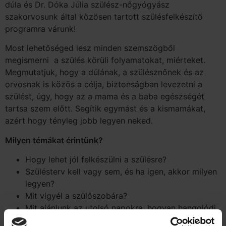
dúla és Dr. Dóka Júlia szülész-nőgyógyász
szakorvosunk által közösen tartott szülésfelkészítő
programra várunk!
Most lehetőséged lesz minden szemszögből
megismerni a szülés körüli folyamatokat, miérteket.
Megmutatjuk, hogy a dúlának, a szülésznőnek és az
orvosnak is közös a célja, biztonságban levezetni a
szülést, úgy, hogy az a mama és a baba egészségét
tartsa szem előtt. Segítik egymást és a kismamákat,
azért hogy tényleg jobb legyen neked.
Milyen témákat érintünk?
Hogy lehet jól felkészülni a szülésre?
Szülésterv kell vagy sem, és ha igen, akkor milyen
legyen?
Mit vigyél a szülőszobára?
Mit ajánlunk az utolsó napokra, hogyan hangolódj
a szülésre?