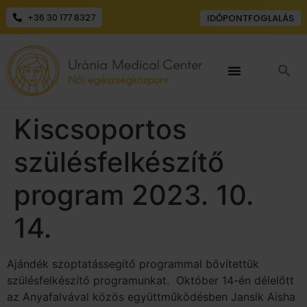
+36 30 177 8327
IDŐPONTFOGLALÁS
Kiscsoportos
szülésfelkészítő
program 2023. 10.
14.
Ajándék szoptatássegítő programmal bővítettük
szülésfelkészítő programunkat. Október 14-én délelőtt
az Anyafalvával közös együttműködésben Jansik Aisha