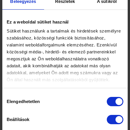
Beleegyezés
Részletek
A sütikről
Ez a weboldal sütiket használ
Sütiket használunk a tartalmak és hirdetések személyre
szabásához, közösségi funkciók biztosításához,
valamint weboldalforgalmunk elemzéséhez. Ezenkívül
közösségi média-, hirdető- és elemező partnereinkkel
megosztjuk az Ön weboldalhasználatra vonatkozó
adatait, akik kombinálhatják az adatokat más olyan
adatokkal, amelyeket Ön adott meg számukra vagy az
Ön által használt más szolgáltatásokból gyűjtöttek.
Hozzájárulás
Elengedhetetlen
kiválasztása
Beállítások