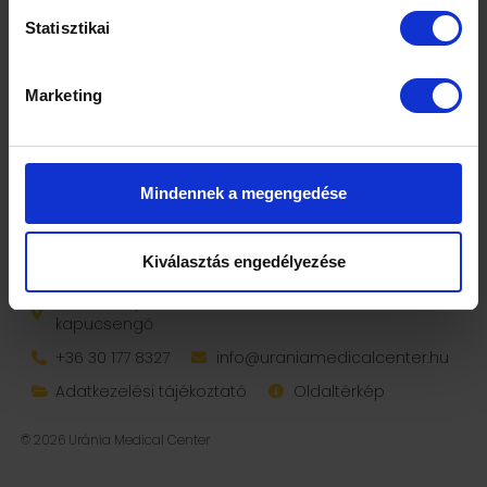
Statisztikai
Marketing
IDŐPONTFOGLALÁS
Mindennek a megengedése
Kiválasztás engedélyezése
1088 Budapest, Rákóczi út 19. I. em. 9., 88-as
kapucsengő
+36 30 177 8327
info@uraniamedicalcenter.hu
Adatkezelési tájékoztató
Oldaltérkép
© 2026 Uránia Medical Center