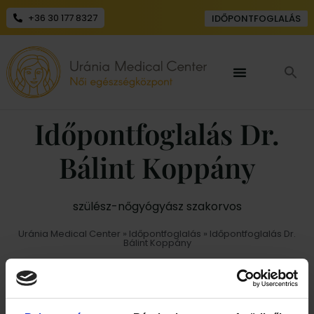
+36 30 177 8327
IDŐPONTFOGLALÁS
Időpontfoglalás Dr.
Bálint Koppány
szülész-nőgyógyász szakorvos
Uránia Medical Center
»
Időpontfoglalás
» Időpontfoglalás Dr.
Bálint Koppány