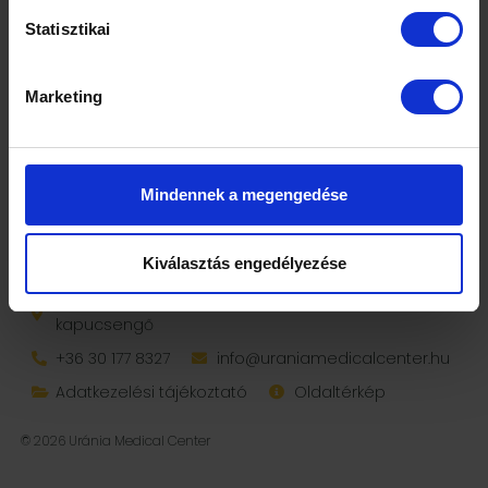
Statisztikai
Marketing
IDŐPONTFOGLALÁS
Mindennek a megengedése
Kiválasztás engedélyezése
1088 Budapest, Rákóczi út 19. I. em. 9., 88-as
kapucsengő
+36 30 177 8327
info@uraniamedicalcenter.hu
Adatkezelési tájékoztató
Oldaltérkép
© 2026 Uránia Medical Center