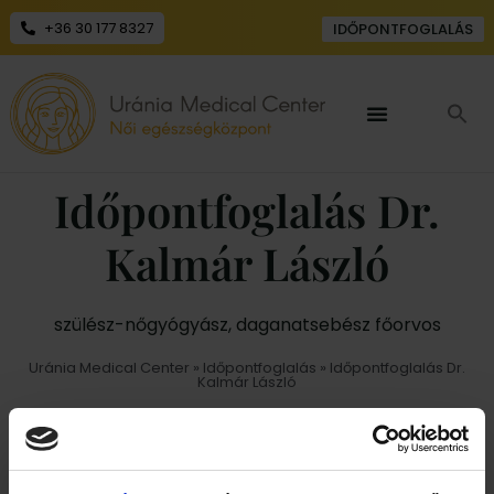
+36 30 177 8327
IDŐPONTFOGLALÁS
Időpontfoglalás Dr.
Kalmár László
szülész-nőgyógyász, daganatsebész főorvos
Uránia Medical Center
»
Időpontfoglalás
» Időpontfoglalás Dr.
Kalmár László