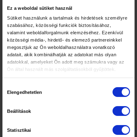
menstruáció múlásával fokozatosan enyhül.
Ez a weboldal sütiket használ
Fájdalmas vizelet/széklet ürítés, és a közösülés során
Sütiket használunk a tartalmak és hirdetések személyre
fellépő fájdalom is gyakori tünet, illetve
szabásához, közösségi funkciók biztosításához,
szervspecifikusan, aszerint, hogy hol található a
valamint weboldalforgalmunk elemzéséhez. Ezenkívül
méhnyálkahártya szövet, jelentkezhet fájdalom és
közösségi média-, hirdető- és elemező partnereinkkel
vérzés.
megosztjuk az Ön weboldalhasználatra vonatkozó
Az endometriózis esetén gyakran előfordul
adatait, akik kombinálhatják az adatokat más olyan
bő menstruáció.
adatokkal, amelyeket Ön adott meg számukra vagy az
Ön által használt más szolgáltatásokból gyűjtöttek.
Az endometriózis
meddőségben játszott oki szerepe
nem minden esetben igazolható, de gyakran
Hozzájárulás
hozzájárul az infertilis (terméketlen) állapot
Elengedhetetlen
kiválasztása
kialakulásához (például elzárja/megtöri a
petevezetőt, és ezen a megtermékenyített petesejt
Beállítások
nem tud átjutni).
Az endometriózis
mihamarabbi diagnózisa
lehetővé
Statisztikai
teszi a kezelés által a fájdalmas tünetek enyhítését,