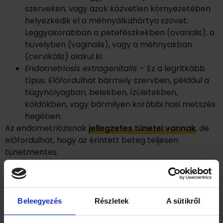
szerveken, vagy azok közvetlen környezetében
helyezkedik el a méhnyálkahártya szövet.
Leggyakorabban a petefészkekben (ovarialis), a
hüvelyben (vaginalis), vagy a méhnyakban
(cervikális) alakul ki.
Endometriosis extragenitalis –
Ez a legritkább
típus. Előfordulhat bármely szervben, például a
húgyhólyagban, belekben, ízületekben,
köldökben, vagy bármilyen korábbi hasi metszés
hegében.
Az endometriózisnak
jellegzetes tünetei vannak
, de
előfordulhat, hogy az érintett beteg teljesen
tünetmentes.
Ahogy korábban is említettük, a kóros helyen lévő
méhnyálkahártya követi a ciklus hormonális hatásra
bekövetkező változásait. A menstruáció idejekor ez a
Beleegyezés
Részletek
A sütikről
nyálkahártya is leválik, de a vér nem tud kiürülni, erős
alhasi fájdalmat (dysmenorrhoea) okozva ezzel, ami a