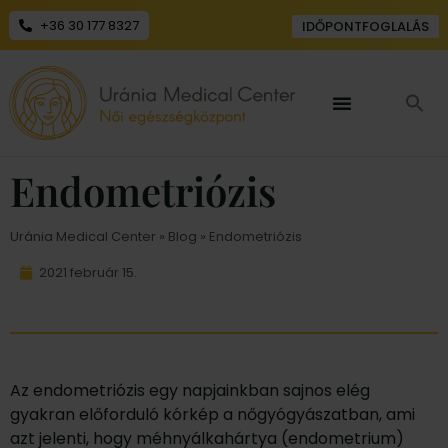
+36 30 177 8327
IDŐPONTFOGLALÁS
Endometriózis
Uránia Medical Center
»
Blog
» Endometriózis
2021 február 15.
Az endometriózis egy napjainkban sajnos elég
gyakran előforduló kórkép a nőgyógyászatban, ami
azt jelenti, hogy méhnyálkahártya (endometrium)