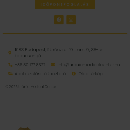
IDŐPONTFOGLALÁS
1088 Budapest, Rákóczi út 19. I. em. 9., 88-as
kapucsengő
+36 30 177 8327
info@uraniamedicalcenter.hu
Adatkezelési tájékoztató
Oldaltérkép
© 2026 Uránia Medical Center