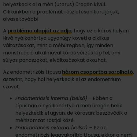
helyezkedik el a méh (uterus) üregén kívül.
Cikkünkben a problémát részletesen körüljárjuk,
olvass tovább!
A
probléma alapját az adja
, hogy ez a kóros helyen
lévő nyálkahártya ugyanúgy követi a ciklikus
változásokat, mint a méhüregben, így minden
menstruáció alkalmával kóros vérzés lép fel, ami
súlyos panaszokat, elváltozásokat okozhat.
Az endometrizóis típusa
három csoportba sorolható
,
aszerint, hogy hol helyezkedik el az endometrium
szövet.
Endometriosis interna (belső)
– Ebben a
típusban a nyálkahártya a méh üregén belül
helyezkedik el ugyan, de kórosan; beszövődik a
méhizomzat rostjai közé.
Endometriosis externa (külső) –
Ez az
endometriózis leggyakoribb típusa, ekkor a nemi