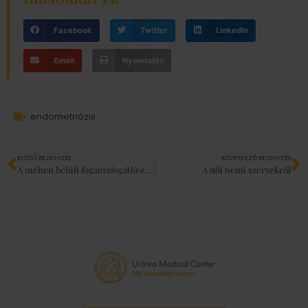
Facebook
Twitter
LinkedIn
Email
Nyomtatás
endometriózis
ELŐZŐ BEJEGYZÉS
KÖVETKEZŐ BEJEGYZÉS
A méhen belüli fogamzásgátló eszköz, másnéven spirál
A női nemi szervekről