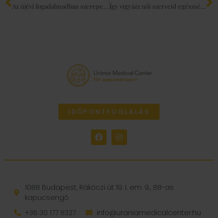
Az újévi fogadalmadban szerepel a fogyás? Ahhoz, hogy ne add fel februárban – mi melléd állunk januárban!
Így vigyázz női szerveid egészségére, ha ülő munkát végzel!
IDŐPONTFOGLALÁS
1088 Budapest, Rákóczi út 19. I. em. 9., 88-as
kapucsengő
+36 30 177 8327
info@uraniamedicalcenter.hu