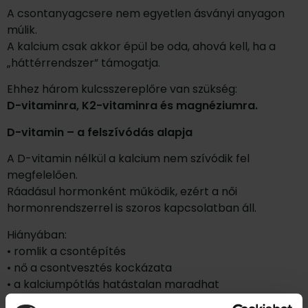
A csontanyagcsere nem egyetlen ásványi anyagon
múlik.
A kalcium csak akkor épül be oda, ahová kell, ha a
„háttérrendszer” támogatja.
Ehhez három kulcsszereplőre van szükség:
D-vitaminra, K2-vitaminra és magnéziumra.
D-vitamin – a felszívódás alapja
A D-vitamin nélkül a kalcium nem szívódik fel
megfelelően.
Ráadásul hormonként működik, ezért a női
hormonrendszerrel is szoros kapcsolatban áll.
Hiányában:
• romlik a csontépítés
• nő a csontvesztés kockázata
• a kalciumpótlás hatástalan maradhat