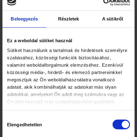
K2-vitamin – hová kerüljön a kalcium?
A K2-vitamin „irányt mutat”:
Beleegyezés
Részletek
A sütikről
• segít, hogy a kalcium a csontokba épüljön
• és ne az erekben vagy lágyszövetekben rakódjon le
Magnézium – a csendes szabályozó
Ez a weboldal sütiket használ
A magnézium:
Sütiket használunk a tartalmak és hirdetések személyre
• szükséges a D-vitamin aktiválásához
szabásához, közösségi funkciók biztosításához,
• támogatja a csontanyagcserét
valamint weboldalforgalmunk elemzéséhez. Ezenkívül
• segíti az izmok és idegrendszer működését
közösségi média-, hirdető- és elemező partnereinkkel
megosztjuk az Ön weboldalhasználatra vonatkozó
Magnéziumhiány esetén:
adatait, akik kombinálhatják az adatokat más olyan
• a D-vitamin hatása gyengül
adatokkal, amelyeket Ön adott meg számukra vagy az
• a csontvédelem nem lesz teljes
Ön által használt más szolgáltatásokból gyűjtöttek.
Hogyan érdemes szedni?
Hozzájárulás
✔️ D-vitamin: zsírban oldódó vitamin, ezért reggeli
Elengedhetetlen
kiválasztása
után érdemes bevenni.