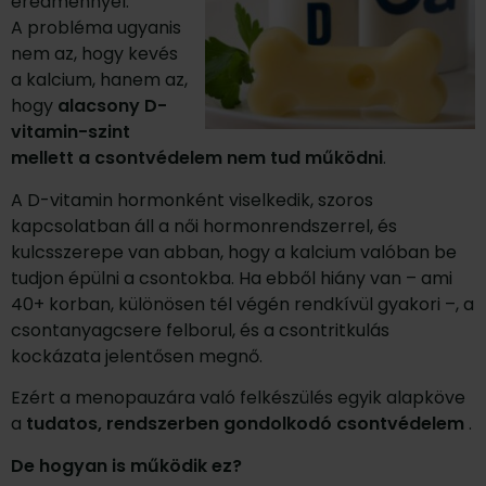
eredménnyel.
A probléma ugyanis
nem az, hogy kevés
a kalcium, hanem az,
hogy
alacsony D-
vitamin-szint
mellett a csontvédelem nem tud működni
.
A D-vitamin hormonként viselkedik, szoros
kapcsolatban áll a női hormonrendszerrel, és
kulcsszerepe van abban, hogy a kalcium valóban be
tudjon épülni a csontokba. Ha ebből hiány van – ami
40+ korban, különösen tél végén rendkívül gyakori –, a
csontanyagcsere felborul, és a csontritkulás
kockázata jelentősen megnő.
Ezért a menopauzára való felkészülés egyik alapköve
a
tudatos, rendszerben gondolkodó csontvédelem
.
De hogyan is működik ez?