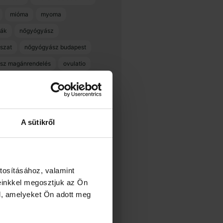
mióma
myoma
ák
nőgyógyász
szat
nőgyógyász budapest
sz magánrendelés
ovulatio
polip
rákszűrés
spirál
std
szülés
szülésfelkészítés
készítő
terhesgondozás
A sütikről
terhességi diabétesz
 teszt
umc
dical center
változókor
tosításához, valamint
gondozás
einkkel megosztjuk az Ön
l, amelyeket Ön adott meg