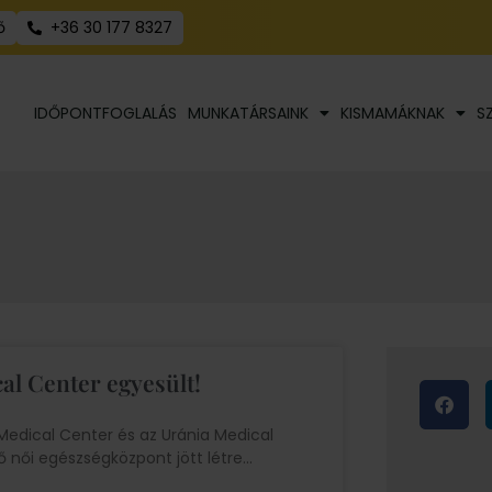
ő
+36 30 177 8327
IDŐPONTFOGLALÁS
MUNKATÁRSAINK
KISMAMÁKNAK
S
al Center egyesült!
Medical Center és az Uránia Medical
ő női egészségközpont jött létre