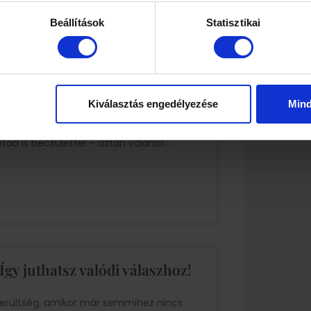
Beállítások
Statisztikai
hhoz, hogy ne add fel
Kiválasztás engedélyezése
Min
tolsz, odafigyelsz az étkezésre… és
tad is becsülettel – aztán valahol
Így juthatsz valódi válaszhoz!
merültség, amikor már semmihez nincs