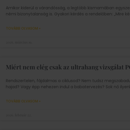
Amikor kiderül a várandósság, a legtöbb kismamában egyszer
némi bizonytalanság is. Gyakori kérdés a rendelőben: „Mire ké
TOVÁBB OLVASOM »
2026. március 19.
Miért nem elég csak az ultrahang vizsgálat
Rendszertelen, fájdalmas a ciklusod? Nem tudsz megszabadul
hajad? Vagy épp nehezen indul a babatervezés? Sok nő ilyenko
TOVÁBB OLVASOM »
2026. február 22.