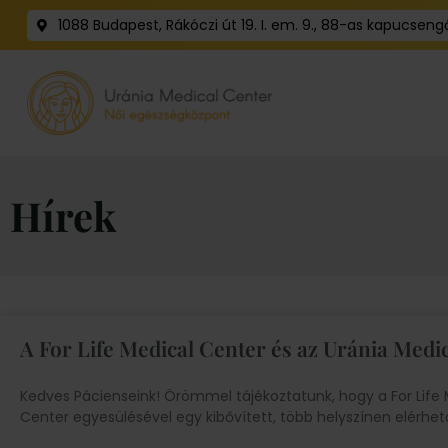
1088 Budapest, Rákóczi út 19. I. em. 9., 88-as kapucseng
Hírek
A For Life Medical Center és az Uránia Medic
Kedves Pácienseink! Örömmel tájékoztatunk, hogy a For Life 
Center egyesülésével egy kibővített, több helyszínen elérhet