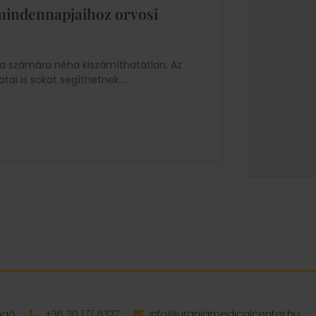
mindennapjaihoz orvosi
a számára néha kiszámíthatatlan. Az
tai is sokat segíthetnek.
engő
+36 30 177 8327
info@uraniamedicalcenter.hu