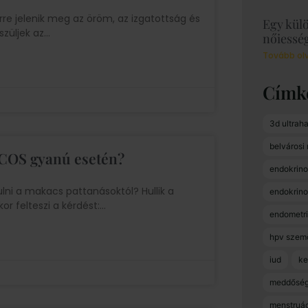
re jelenik meg az öröm, az izgatottság és
Egy kül
szüljek az
nőiesség
Tovább ol
Címk
3d ultrah
belvárosi
 PCOS gyanú esetén?
endokrino
ni a makacs pattanásoktól? Hullik a
endokrin
r felteszi a kérdést:
endometri
hpv szem
iud
ke
meddősé
menstruác