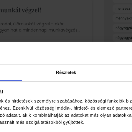
 munkát végzel!
menzesz
méhnyakr
irodai, ülőmunkát végzel – akár
nőgyógyá
 hogyan hat a mindennapi munkavégzés
nőgyógyá
pcos
szex
szülésfel
Részletek
terhesség
 szint mellett nem működik a
terhességi
ál
uránia me
mak és hirdetések személyre szabásához, közösségi funkciók biz
onális egyensúly változik, az
várandós
hez. Ezenkívül közösségi média-, hirdető- és elemező partner
llámokra vagy az alvásra hat
zó adatait, akik kombinálhatják az adatokat más olyan adatokka
sznált más szolgáltatásokból gyűjtöttek.