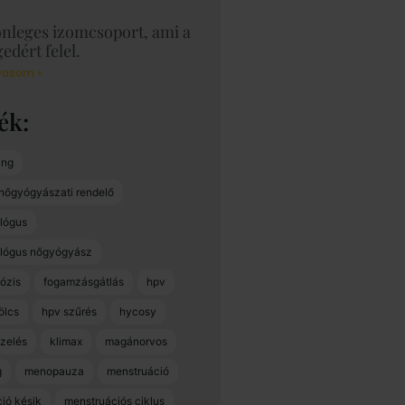
önleges izomcsoport, ami a
edért felel.
vasom »
ék
ang
 nőgyógyászati rendelő
lógus
ológus nőgyógyász
ózis
fogamzásgátlás
hpv
ölcs
hpv szűrés
hycosy
zelés
klimax
magánorvos
g
menopauza
menstruáció
ió késik
menstruációs ciklus