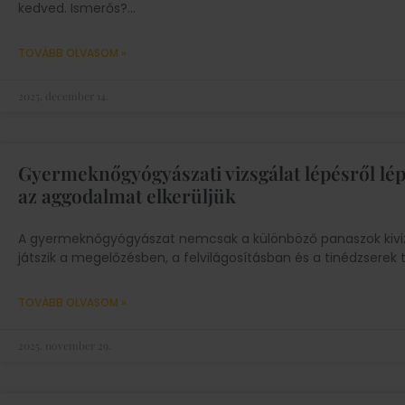
kedved. Ismerős?
TOVÁBB OLVASOM »
2025. december 14.
Gyermeknőgyógyászati vizsgálat lépésről lép
az aggodalmat elkerüljük
A gyermeknőgyógyászat nemcsak a különböző panaszok kiviz
játszik a megelőzésben, a felvilágosításban és a tinédzserek
TOVÁBB OLVASOM »
2025. november 29.