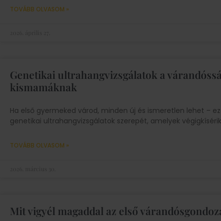
TOVÁBB OLVASOM »
2026. április 27.
Genetikai ultrahangvizsgálatok a várandósság
kismamáknak
Ha első gyermeked várod, minden új és ismeretlen lehet – ez
genetikai ultrahangvizsgálatok szerepét, amelyek végigkísér
TOVÁBB OLVASOM »
2026. március 30.
Mit vigyél magaddal az első várandósgondozá