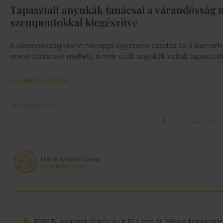
Tapasztalt anyukák tanácsai a várandósság 
szempontokkal kiegészítve
A várandósság kilenc hónapja egyszerre csodás és a kismam
orvosi tanácsok mellett, a már szült anyukák valódi tapasztala
TOVÁBB OLVASOM »
2025. október 28.
1
2
3
…
12
1088 Budapest, Rákóczi út 19. I. em. 9., 88-as kapucs