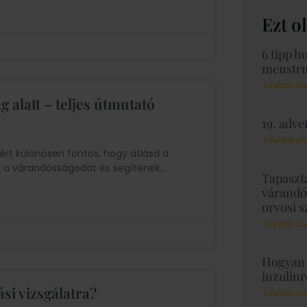
Ezt o
6 tipp h
menstru
Tovább ol
 alatt – teljes útmutató
19. adve
Tovább ol
ért különösen fontos, hogy átlásd a
ik a várandósságodat és segítenek
Tapaszta
várandó
orvosi 
Tovább ol
Hogyan 
inzulinr
si vizsgálatra?
Tovább ol