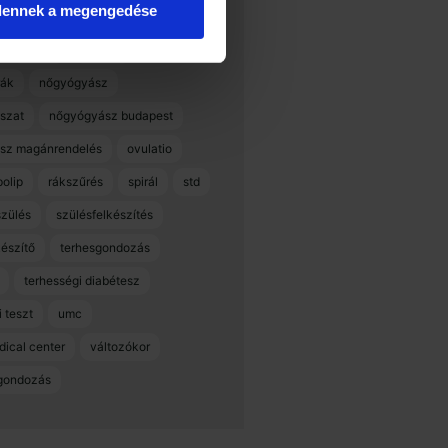
dennek a megengedése
ió késik
menstruációs ciklus
mióma
myoma
ák
nőgyógyász
szat
nőgyógyász budapest
sz magánrendelés
ovulatio
polip
rákszűrés
spirál
std
szülés
szülésfelkészítés
készítő
terhesgondozás
terhességi diabétesz
 teszt
umc
dical center
változókor
gondozás