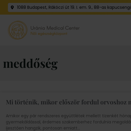
1088 Budapest, Rákóczi út 19. I. em. 9., 88-as kapucseng
meddőség
Mi történik, mikor először fordul orvoshoz
Amikor egy pár rendszeres együttlétek mellett tizenkét hónap
gyermekáldással, érdemes szakemberhez fordulnia megoldá
ijesztően hangzik, pontosan emiatt