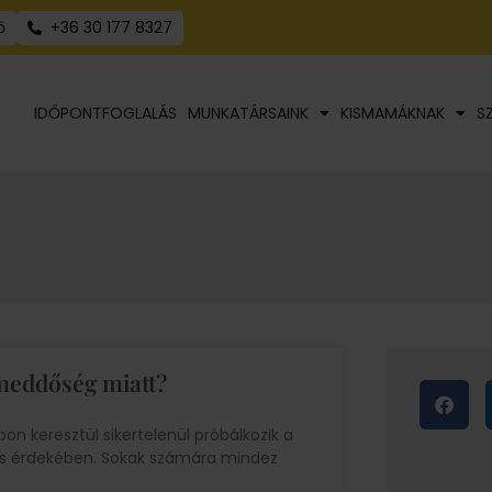
ő
+36 30 177 8327
IDŐPONTFOGLALÁS
MUNKATÁRSAINK
KISMAMÁKNAK
S
 meddőség miatt?
on keresztül sikertelenül próbálkozik a
s érdekében. Sokak számára mindez