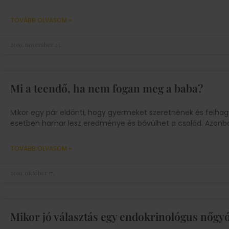
TOVÁBB OLVASOM »
2019. november 25.
Mi a teendő, ha nem fogan meg a baba?
Mikor egy pár eldönti, hogy gyermeket szeretnének és felha
esetben hamar lesz eredménye és bővülhet a család. Azon
TOVÁBB OLVASOM »
2019. október 17.
Mikor jó választás egy endokrinológus nőgy