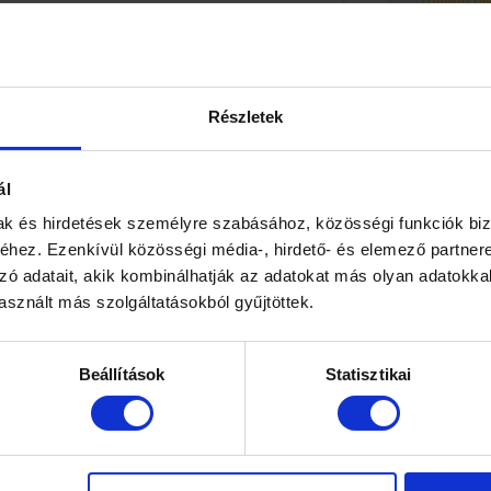
Tovább ol
böző orvostudományi ágazat, azonban ma
len, ugyanis egyre több
10+1 jó
szülésfe
Tovább ol
Részletek
Címk
ál
3d ultrah
mak és hirdetések személyre szabásához, közösségi funkciók biz
hez. Ezenkívül közösségi média-, hirdető- és elemező partner
belvárosi
zó adatait, akik kombinálhatják az adatokat más olyan adatokka
endokrino
ő a PCOS, mégis fontos tudni, hogy egy
sznált más szolgáltatásokból gyűjtöttek.
mplett hormonháztartást
endokrin
endometri
Beállítások
Statisztikai
hpv szem
iud
ke
meddősé