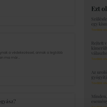
Ezt o
Szülésfe
egy kis
Tovább ol
Rejtett 
kimerült
gynak a védekezéssel, annak a legtöbb
válaszh
ban ma már
Tovább ol
Az uroló
gyógyítj
Tovább ol
Minden, 
ógyász?
esemény 