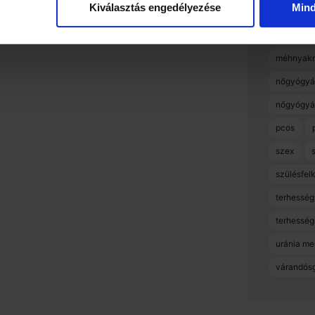
Kiválasztás engedélyezése
Min
menstruác
menzesz
méhnyakr
nőgyógyá
nőgyógyá
pcos
szex
szülésfel
terhesség
terhességi
uránia me
várandós