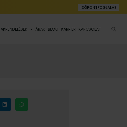
IDŐPONTFOGLALÁS
Se
ZAKRENDELÉSEK
ÁRAK
BLOG
KARRIER
KAPCSOLAT
fo