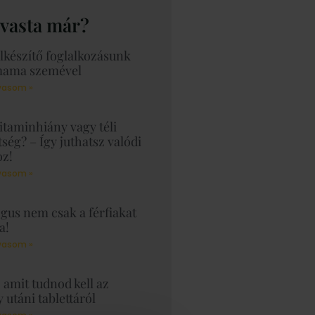
lvasta már?
lkészítő foglalkozásunk
mama szemével
vasom »
vitaminhiány vagy téli
ség? – Így juthatsz valódi
oz!
vasom »
gus nem csak a férfiakat
a!
vasom »
amit tudnod kell az
utáni tablettáról