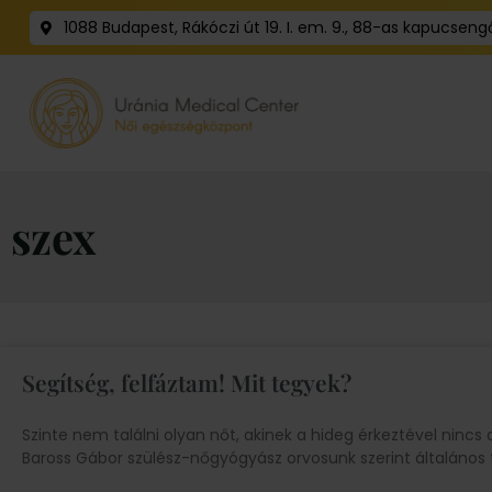
1088 Budapest, Rákóczi út 19. I. em. 9., 88-as kapucseng
szex
Segítség, felfáztam! Mit tegyek?
Szinte nem találni olyan nőt, akinek a hideg érkeztével nincs a
Baross Gábor szülész-nőgyógyász orvosunk szerint általános 