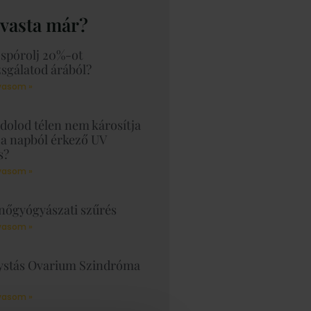
lvasta már?
spórolj 20%-ot
sgálatod árából?
vasom »
dolod télen nem károsítja
 a napból érkező UV
s?
vasom »
 nőgyógyászati szűrés
vasom »
ystás Ovarium Szindróma
vasom »