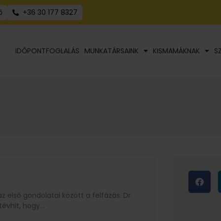
ő
+36 30 177 8327
IDŐPONTFOGLALÁS
MUNKATÁRSAINK
KISMAMÁKNAK
S
z első gondolatai között a felfázás. Dr.
tévhit, hogy