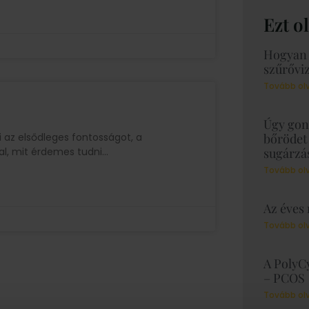
Ezt o
Hogyan 
szűrőviz
Tovább ol
Úgy gon
i az elsődleges fontosságot, a
bőrödet
al, mit érdemes tudni
sugárzá
Tovább ol
Az éves
Tovább ol
A PolyC
– PCOS
Tovább ol