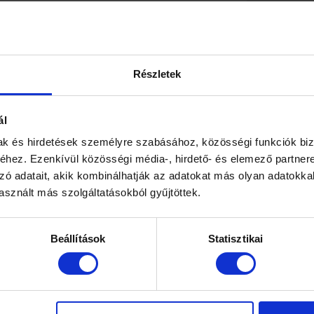
Hüvelysz
lazaság
lézersug
Tovább ol
Részletek
Címk
ál
3d ultrah
mak és hirdetések személyre szabásához, közösségi funkciók biz
hez. Ezenkívül közösségi média-, hirdető- és elemező partner
belvárosi
zó adatait, akik kombinálhatják az adatokat más olyan adatokka
endokrino
sznált más szolgáltatásokból gyűjtöttek.
endokrin
endometri
Beállítások
Statisztikai
hpv szem
iud
ke
meddősé