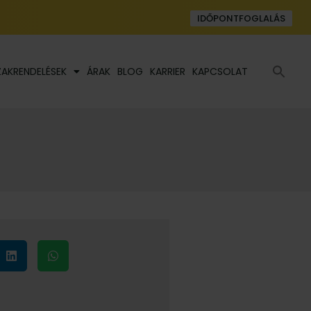
IDŐPONTFOGLALÁS
Se
ZAKRENDELÉSEK
ÁRAK
BLOG
KARRIER
KAPCSOLAT
fo