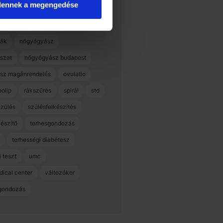
dennek a megengedése
ió késik
menstruációs ciklus
mióma
myoma
ák
nőgyógyász
szat
nőgyógyász budapest
sz magánrendelés
ovulatio
polip
rákszűrés
spirál
std
szülés
szülésfelkészítés
készítő
terhesgondozás
terhességi diabétesz
 teszt
umc
dical center
változókor
gondozás