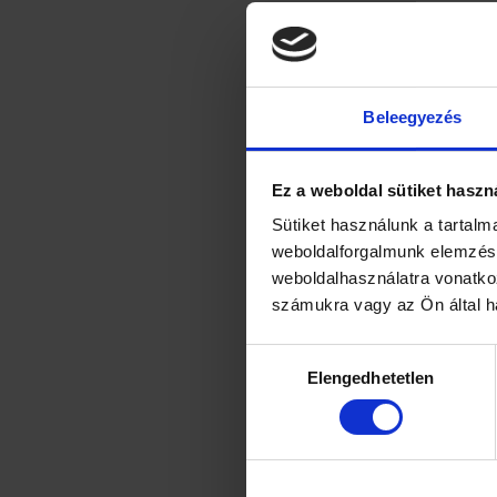
Beleegyezés
Ez a weboldal sütiket haszn
Sütiket használunk a tartal
weboldalforgalmunk elemzésé
weboldalhasználatra vonatko
számukra vagy az Ön által ha
Hozzájárulás
Elengedhetetlen
kiválasztása