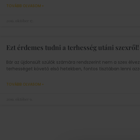
TOVÁBB OLVASOM »
2019. október 17.
Ezt érdemes tudni a terhesség utáni szexről!
Bár az újdonsült szülők számára rendszerint nem a szex élvez
terhességet követő első hetekben, fontos tisztában lenni azz
TOVÁBB OLVASOM »
2019. október 9.