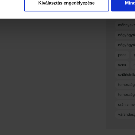
Kiválasztás engedélyezése
Min
menstruác
menzesz
méhnyakr
nőgyógyá
nőgyógyá
pcos
szex
szülésfel
terhesség
terhességi
uránia me
várandós