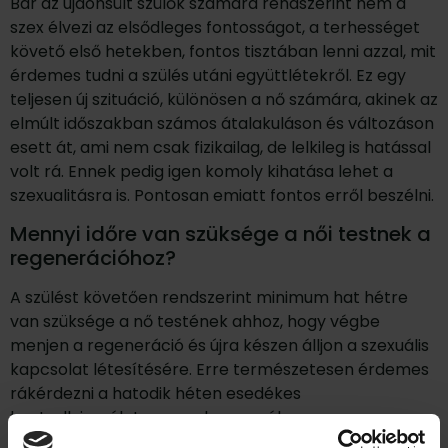
Bár az újdonsült szülők számára rendszerint nem a
szex élvezi az elsődleges fontosságot, a terhességet
követő első hetekben, fontos tisztában lenni azzal, mit
érdemes tudni a szülés utáni együttlétekről. Ez egy
teljesen új szituáció, különösen a nő számára, akinek az
elmúlt időszakban számos átalakuláson és változáson
esett át, ami nem csak fizikailag, de lelkileg is hatással
volt rá. Ennek pedig igen komoly kihatása lehet a
szexualitásra is. Pontosan emiatt fontos erről beszélni.
Mennyi időre van szüksége a női testnek a
regenerációhoz?
A szülést követően rendszerint minimum hat hétre
van szüksége a nő testének ahhoz, hogy végbe
menjen a regeneráció és újra készen álljon a szexuális
kapcsolat létesítésére. Erre természetesen érdemes
rákérdezni a hatodik héten esedékes
kontrollvizsgálaton a szakorvosnál, ez az
időintervallum függ a sebek gyógyulásától, a gát,