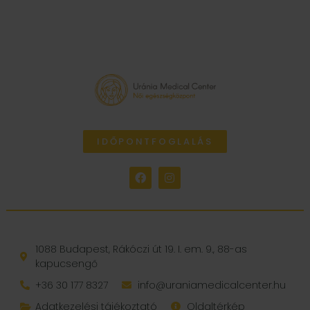
IDŐPONTFOGLALÁS
1088 Budapest, Rákóczi út 19. I. em. 9., 88-as
kapucsengő
+36 30 177 8327
info@uraniamedicalcenter.hu
Adatkezelési tájékoztató
Oldaltérkép