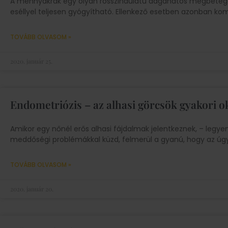
A méhnyakrák egy olyan rosszindulatú daganatos megbeteged
eséllyel teljesen gyógyítható. Ellenkező esetben azonban kom
TOVÁBB OLVASOM »
2020. január 25.
Endometriózis – az alhasi görcsök gyakori o
Amikor egy nőnél erős alhasi fájdalmak jelentkeznek, – legye
meddőségi problémákkal küzd, felmerül a gyanú, hogy az úg
TOVÁBB OLVASOM »
2020. január 20.