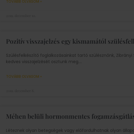
TOVÁBB OLVASOM »
2019. december 10.
Pozitív visszajelzés egy kismamától szülésfe
Szülésfelkészítő foglalkozásainkat tartó szülésznőnk, Zibrányi
kedves visszajelzését osztunk meg.
TOVÁBB OLVASOM »
2019. december 8.
Méhen belüli hormonmentes fogamzásgátlá
Léteznek olyan betegségek vagy előfordulhatnak olyan álla