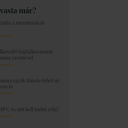
lvasta már?
hatja a menstruáció
vasom »
lkészítő foglalkozásunk
mama szemével
vasom »
auza egyik tünete lehet az
nencia
vasom »
HPV, és mit kell tudni róla?
vasom »