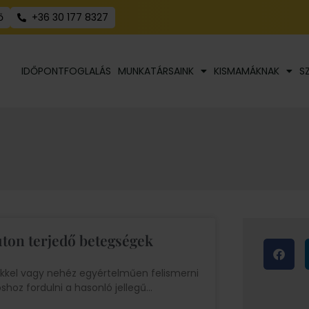
ő
+36 30 177 8327
IDŐPONTFOGLALÁS
MUNKATÁRSAINK
KISMAMÁKNAK
S
úton terjedő betegségek
ekkel vagy nehéz egyértelműen felismerni
shoz fordulni a hasonló jellegű