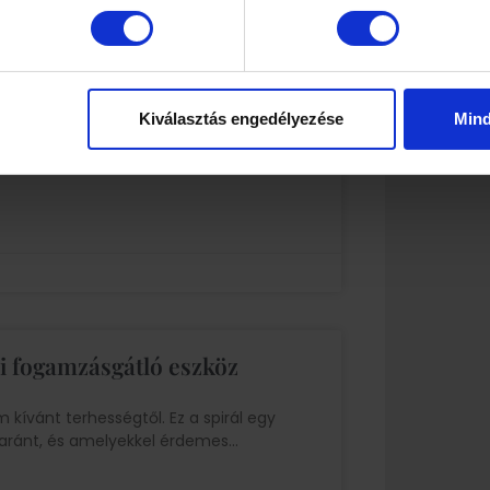
erhességi cukorbetegséget?
Kiválasztás engedélyezése
Min
gi cukorbetegséggel kapcsolatos
tban is. Nem véletlen, hogy ilyen sokat
 fogamzásgátló eszköz
ívánt terhességtől. Ez a spirál egy
yaránt, és amelyekkel érdemes