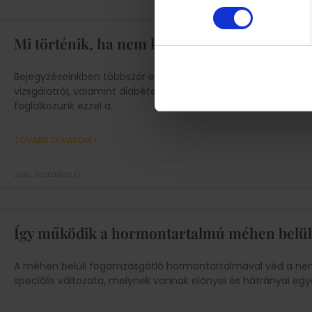
Mi történik, ha nem kezelik megfelelően a t
Bejegyzéseinkben többször említést tettünk már a terhessé
vizsgálatról, valamint diabétesz esetén a teendőkkel kapcsola
foglalkozunk ezzel a
TOVÁBB OLVASOM »
2019. december 13.
Így működik a hormontartalmú méhen belüli
A méhen belüli fogamzásgátló hormontartalmával véd a nem k
speciális változata, melynek vannak előnyei és hátrányai eg