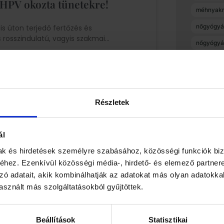
a HPV okozta tünetekre!
méhnyakr
nőgyógyá
is úton terjedő fertőzés és
rosszindulatú, vagyis szakmai
nőgyógyá
pcos
szex
szülésfel
Részletek
terhesség
terhességi
 cukorbetegséget?
ál
uránia me
mak és hirdetések személyre szabásához, közösségi funkciók biz
örténik a kismamák számára kötelező
várandós
hez. Ezenkívül közösségi média-, hirdető- és elemező partner
 részletesebben, mi történik akkor,
zó adatait, akik kombinálhatják az adatokat más olyan adatokka
sznált más szolgáltatásokból gyűjtöttek.
Beállítások
Statisztikai