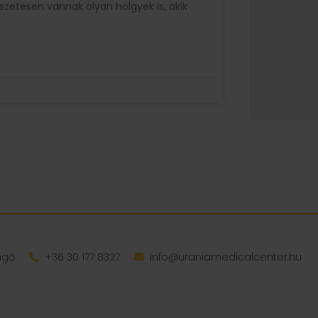
zetesen vannak olyan hölgyek is, akik
engő
+36 30 177 8327
info@uraniamedicalcenter.hu