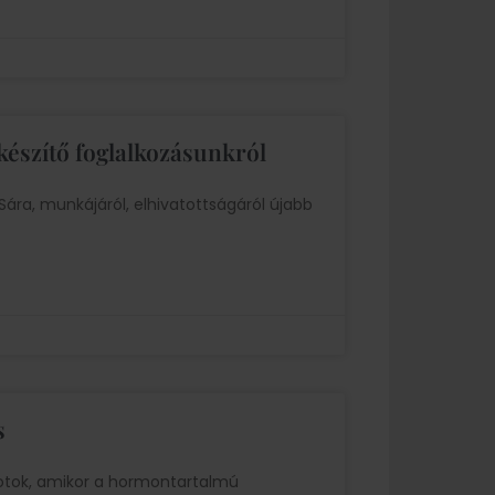
lkészítő foglalkozásunkról
 Sára, munkájáról, elhivatottságáról újabb
s
potok, amikor a hormontartalmú