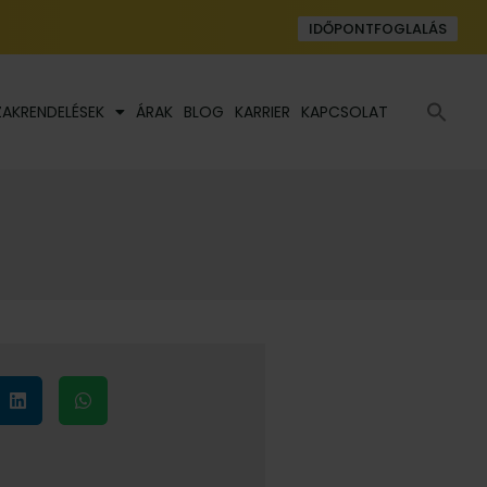
IDŐPONTFOGLALÁS
Se
ZAKRENDELÉSEK
ÁRAK
BLOG
KARRIER
KAPCSOLAT
fo