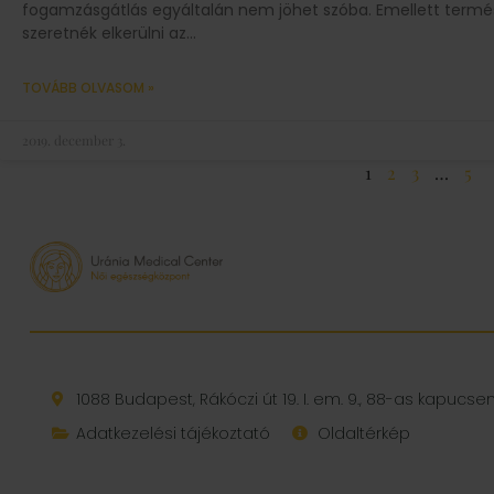
fogamzásgátlás egyáltalán nem jöhet szóba. Emellett termés
szeretnék elkerülni az
TOVÁBB OLVASOM »
2019. december 3.
1
2
3
…
5
1088 Budapest, Rákóczi út 19. I. em. 9., 88-as kapucs
Adatkezelési tájékoztató
Oldaltérkép