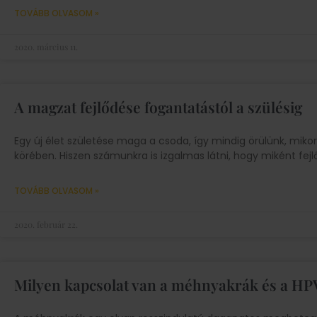
TOVÁBB OLVASOM »
2020. március 11.
A magzat fejlődése fogantatástól a szülésig
Egy új élet születése maga a csoda, így mindig örülünk, mi
körében. Hiszen számunkra is izgalmas látni, hogy miként fejl
TOVÁBB OLVASOM »
2020. február 22.
Milyen kapcsolat van a méhnyakrák és a HPV