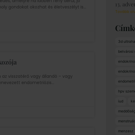
és, amelyre ha időben fény derül, jó
13. adve
oly gondokat okozhat és életveszélyt is
Tovább ol
Címk
3d ultrah
belvárosi
kozója
endokrino
endokrin
n az visszatérő vagy állandó – vagy
endometri
ynevezett endometriózis
hpv szem
iud
ke
meddősé
menstruác
menzesz