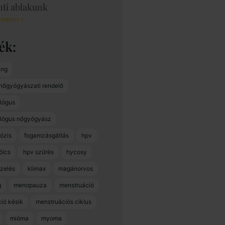
nti ablakunk
vasom »
ék
ang
 nőgyógyászati rendelő
lógus
ológus nőgyógyász
ózis
fogamzásgátlás
hpv
ölcs
hpv szűrés
hycosy
zelés
klimax
magánorvos
g
menopauza
menstruáció
ió késik
menstruációs ciklus
mióma
myoma