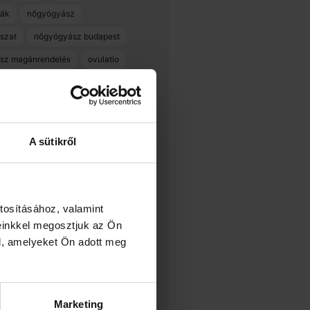
ák
nőgyógyász
szat
nőgyógyász budapest
sz magánrendelés
ovulatio
polip
rákszűrés
spirál
std
szülés
szülésfelkészítés
készítő
terhesgondozás
A sütikről
terhességi diabétesz
 teszt
umc
dical center
változókor
tosításához, valamint
gondozás
einkkel megosztjuk az Ön
l, amelyeket Ön adott meg
Marketing