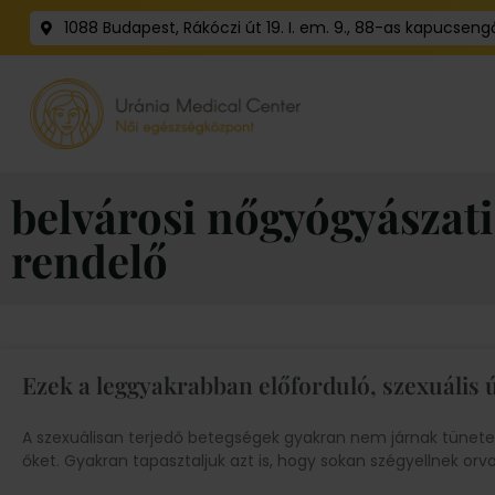
1088 Budapest, Rákóczi út 19. I. em. 9., 88-as kapucseng
belvárosi nőgyógyászati
rendelő
Ezek a leggyakrabban előforduló, szexuális 
A szexuálisan terjedő betegségek gyakran nem járnak tünet
őket. Gyakran tapasztaljuk azt is, hogy sokan szégyellnek orvo