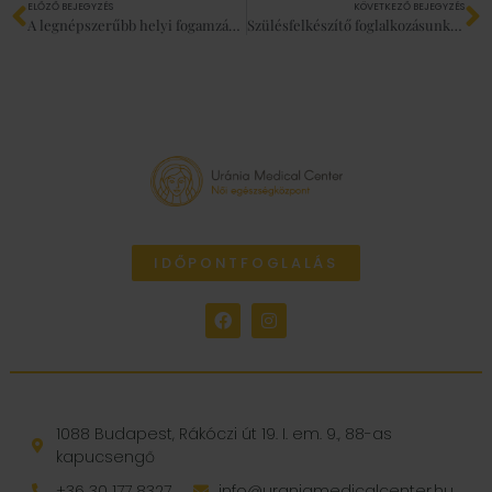
ELŐZŐ BEJEGYZÉS
KÖVETKEZŐ BEJEGYZÉS
A legnépszerűbb helyi fogamzásgátló eszközök
Szülésfelkészítő foglalkozásunk egy kismama szemével
IDŐPONTFOGLALÁS
1088 Budapest, Rákóczi út 19. I. em. 9., 88-as
kapucsengő
+36 30 177 8327
info@uraniamedicalcenter.hu