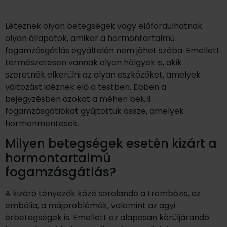
Léteznek olyan betegségek vagy előfordulhatnak
olyan állapotok, amikor a hormontartalmú
fogamzásgátlás egyáltalán nem jöhet szóba. Emellett
természetesen vannak olyan hölgyek is, akik
szeretnék elkerülni az olyan eszközöket, amelyek
változást idéznek elő a testben. Ebben a
bejegyzésben azokat a méhen belüli
fogamzásgátlókat gyűjtöttük össze, amelyek
hormonmentesek.
Milyen betegségek esetén kizárt a
hormontartalmú
fogamzásgátlás?
A kizáró tényezők közé sorolandó a trombózis, az
embólia, a májproblémák, valamint az agyi
érbetegségek is. Emellett az alaposan körüljárandó