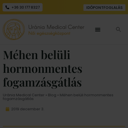
+36 30 177 8327
IDŐPONTFOGLALÁS
Méhen belüli
hormonmentes
fogamzásgátlás
Uránia Medical Center
»
Blog
» Méhen belüli hormonmentes
fogamzásgátlás
2019 december 3.