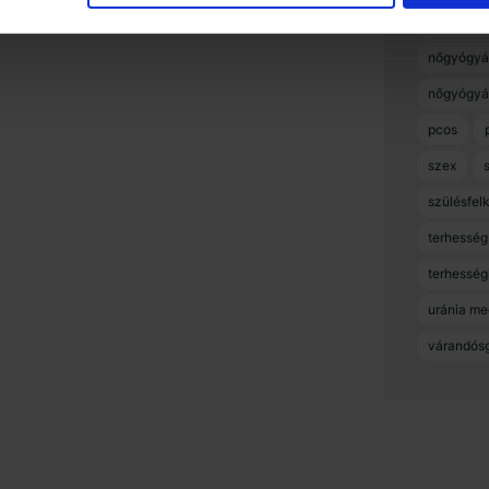
méhnyakr
nőgyógyá
nőgyógyá
pcos
szex
szülésfel
terhesség
terhességi
uránia me
várandós