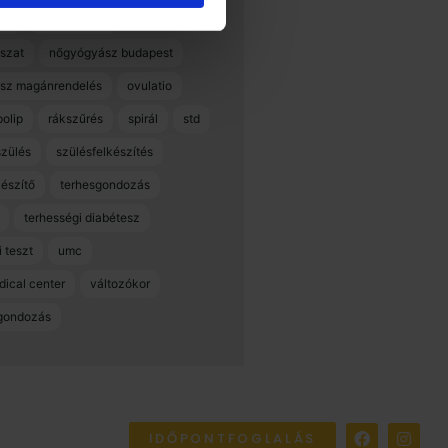
ák
nőgyógyász
szat
nőgyógyász budapest
sz magánrendelés
ovulatio
polip
rákszűrés
spirál
std
szülés
szülésfelkészítés
készítő
terhesgondozás
terhességi diabétesz
 teszt
umc
dical center
változókor
gondozás
IDŐPONTFOGLALÁS