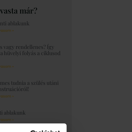
lvasta már?
enti ablakunk
vasom »
s vagy rendellenes? Így
 a hüvelyi folyás a ciklusod
vasom »
mes tudnia a szülés utáni
struációról!
vasom »
ti ablakunk
vasom »