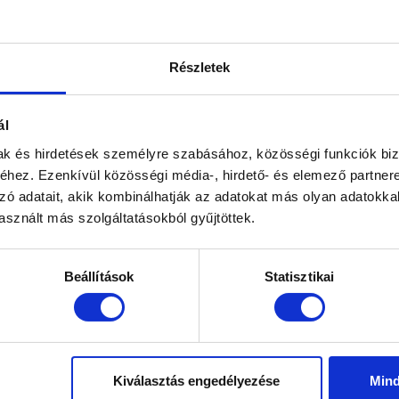
 gyakori az előfordulása a nők életében.
A női n
an szó,
Tovább ol
Részletek
Címk
3d ultrah
ál
belvárosi
mak és hirdetések személyre szabásához, közösségi funkciók biz
hez. Ezenkívül közösségi média-, hirdető- és elemező partner
endokrino
zó adatait, akik kombinálhatják az adatokat más olyan adatokka
endokrin
sznált más szolgáltatásokból gyűjtöttek.
endometri
hpv szem
Beállítások
Statisztikai
iud
ke
meddősé
menstruác
Kiválasztás engedélyezése
Min
menzesz