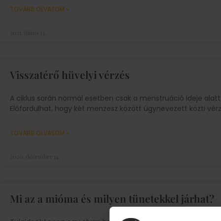
TOVÁBB OLVASOM »
2021. július 13.
Visszatérő hüvelyi vérzés
A ciklus során normál esetben csak a menstruáció ideje alatt 
Előfordulhat, hogy két menzesz között úgynevezett közti vér
TOVÁBB OLVASOM »
2020. december 14.
Mi az a mióma és milyen tünetekkel járhat?