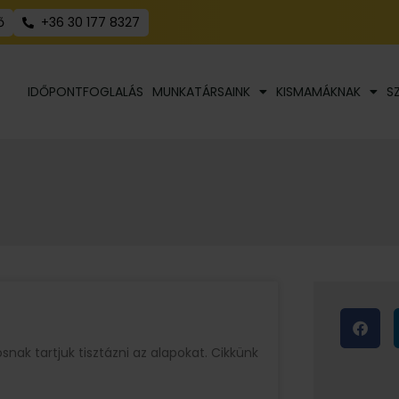
ő
+36 30 177 8327
IDŐPONTFOGLALÁS
MUNKATÁRSAINK
KISMAMÁKNAK
S
ak tartjuk tisztázni az alapokat. Cikkünk