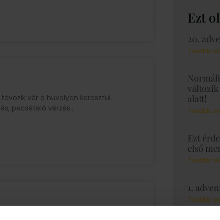
Ezt o
20. adv
Tovább ol
Normáli
változik
távozik vér a hüvelyen keresztül.
alatt!
zés, pecsételő vérzés
Tovább ol
Ezt érde
első men
Tovább ol
1. adven
Tovább ol