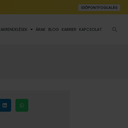
IDŐPONTFOGLALÁS
Se
ZAKRENDELÉSEK
ÁRAK
BLOG
KARRIER
KAPCSOLAT
fo