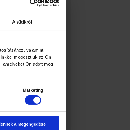
emi szervekről
vasom »
A sütikről
ék
ang
 nőgyógyászati rendelő
tosításához, valamint
einkkel megosztjuk az Ön
lógus
l, amelyeket Ön adott meg
ológus nőgyógyász
ózis
fogamzásgátlás
hpv
ölcs
hpv szűrés
hycosy
Marketing
zelés
klimax
magánorvos
g
menopauza
menstruáció
ió késik
menstruációs ciklus
dennek a megengedése
mióma
myoma