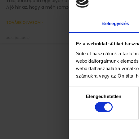
Tulajdonképpen egy olyan betegségről van szó, amelynek igen
A jó hír az, hogy a méhizomzat jóindulatú sejtburjánzásáról v
TOVÁBB OLVASOM »
Beleegyezés
2019. június 19.
Ez a weboldal sütiket haszn
Sütiket használunk a tartal
weboldalforgalmunk elemzésé
weboldalhasználatra vonatko
számukra vagy az Ön által ha
Hozzájárulás
Elengedhetetlen
kiválasztása