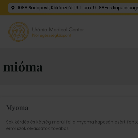
1088 Budapest, Rákóczi út 19. I. em. 9., 88-as kapucseng
mióma
Myoma
Sok kérdés és kétség merül fel a myoma kapcsán ezért fontosn
erről szól, olvassátok tovább!