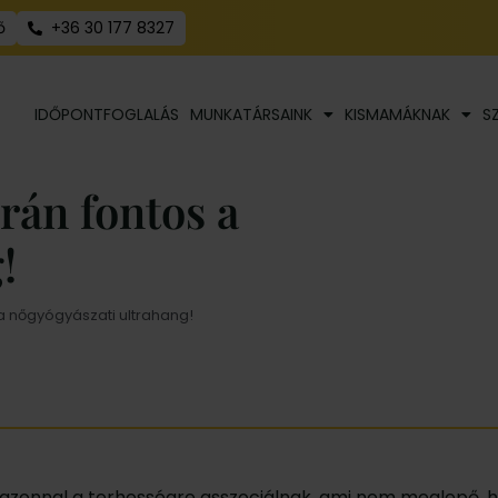
ő
+36 30 177 8327
IDŐPONTFOGLALÁS
MUNKATÁRSAINK
KISMAMÁKNAK
S
rán fontos a
!
a nőgyógyászati ultrahang!
azonnal a terhességre asszociálnak, ami nem meglepő, h