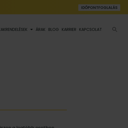
IDŐPONTFOGLALÁS
Se
ZAKRENDELÉSEK
ÁRAK
BLOG
KARRIER
KAPCSOLAT
fo
iszen a legtöbb esetben