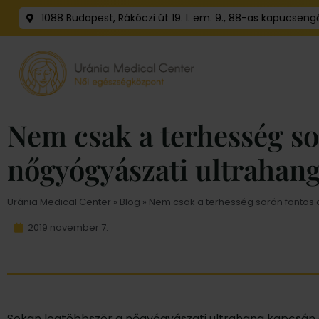
1088 Budapest, Rákóczi út 19. I. em. 9., 88-as kapucseng
Nem csak a terhesség so
nőgyógyászati ultrahang
Uránia Medical Center
»
Blog
» Nem csak a terhesség során fontos 
2019 november 7.
Sokan legtöbbször a nőgyógyászati ultrahang kapcsán 