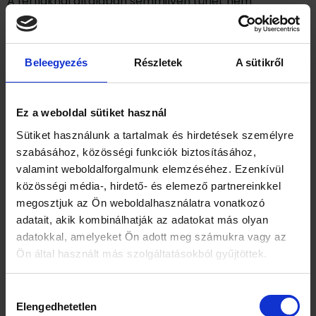
A férfiaknál általában semmilyen tünet nem
mutatkozik meg. A fertőzést számos esetben néhány
hónap alatt leküzdi az immunrendszerünk és anélkül
elmúlik, hogy észrevennék. Tünetek elsősorban az
Beleegyezés
Részletek
A sütikről
immunrendszer meggyengülése esetén kezdenek el
jelentkezni.
A vírus típusától, és onkogén potenciáljától függően
Ez a weboldal sütiket használ
a következő elváltozásokat okozhatja:
Sütiket használunk a tartalmak és hirdetések személyre
szabásához, közösségi funkciók biztosításához,
Kialakulhatnak vírusos szemölcsök, amelynek
valamint weboldalforgalmunk elemzéséhez. Ezenkívül
leggyakoribb helye a tenyerek, talpak.
közösségi média-, hirdető- és elemező partnereinkkel
Okozhatja Condyloma acuminatum kialakulását,
megosztjuk az Ön weboldalhasználatra vonatkozó
amely a szeméremtesten, és a végbélnyílás
adatait, akik kombinálhatják az adatokat más olyan
(peranalis) régiójában, elszórtan, kisebb, vagy
adatokkal, amelyeket Ön adott meg számukra vagy az
nagyobb csoportokban elhelyezkedő, körülbelül
Ön által használt más szolgáltatásokból gyűjtöttek.
gombostűfejnyi nagyságú, felszínből jelentősen
kiemelkedő szemölcsök formájában mutatkozik
meg. Ehhez gyakran társul bő, híg hüvelyi folyás
Hozzájárulás
Elengedhetetlen
is.
kiválasztása