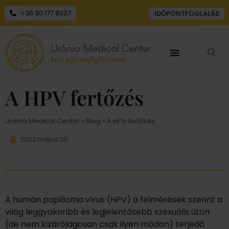
+36 30 177 8327
IDŐPONTFOGLALÁS
A HPV fertőzés
Uránia Medical Center
»
Blog
» A HPV fertőzés
2022 május 25.
A humán papilloma vírus (HPV) a felmérések szerint a
világ leggyakoribb és legjelentősebb szexuális úton
(de nem kizárólagosan csak ilyen módon) terjedő