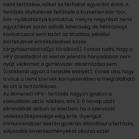
nemi fertőzése, nőket és férfiakat egyaránt érinti. A
fertőzés átvitelének feltétele a közvetlen bőr-bőr,
bőr-nyálkahártya kontaktus, melyre nagyrészt nemi
együttlétek során adódik lehetőség, de hétköznapi
kontaktussal sem kizárt az átadása, például
bőrfelületek érintkezésével, közös
tárgyhasználattal(pl. törölköző). Fontos tudni, hogy a
HPV átadásától az esetek jelentős hányadában nem
nyújt védelmet a gumióvszer alkalmazása sem
(csökkenti ugyan a terjedés esélyét). Ennek oka, hogy
a vírus a nemi szervek környezetében is megtalálható
és ott is fertőzőképes.
Az átmeneti HPV- fertőzés nagyon gyakori a
szexuálisan aktív nőkben, ami 3-6 hónap alatt
eliminálódik abban az esetben, ha a szervezet
védekezőképessége elég erős. Gyengült
immunrendszer esetén gyakran állandósul a fertőzés,
súlyosabb következményeket okozva ezzel.