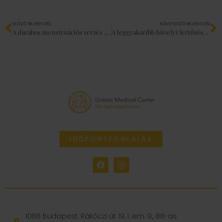
ELŐZŐ BEJEGYZÉS
KÖVETKEZŐ BEJEGYZÉS
A darabos menstruációs vérzés lehetséges okai
A leggyakoribb hüvelyi fertőzések
IDŐPONTFOGLALÁS
1088 Budapest, Rákóczi út 19. I. em. 9., 88-as