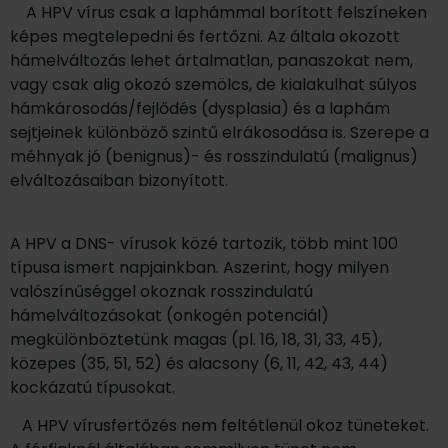
A HPV vírus csak a laphámmal borított felszíneken
képes megtelepedni és fertőzni. Az általa okozott
hámelváltozás lehet ártalmatlan, panaszokat nem,
vagy csak alig okozó szemölcs, de kialakulhat súlyos
hámkárosodás/fejlődés (dysplasia) és a laphám
sejtjeinek különböző szintű elrákosodása is. Szerepe a
méhnyak jó (benignus)- és rosszindulatú (malignus)
elváltozásaiban bizonyított.
A HPV a DNS- vírusok közé tartozik, több mint 100
típusa ismert napjainkban. Aszerint, hogy milyen
valószínűséggel okoznak rosszindulatú
hámelváltozásokat (onkogén potenciál)
megkülönböztetünk magas (pl. 16, 18, 31, 33, 45),
közepes (35, 51, 52) és alacsony (6, 11, 42, 43, 44)
kockázatú típusokat.
A HPV vírusfertőzés nem feltétlenül okoz tüneteket.