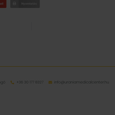
ail
Nyomtatás
engő
+36 30 177 8327
info@uraniamedicalcenter.hu