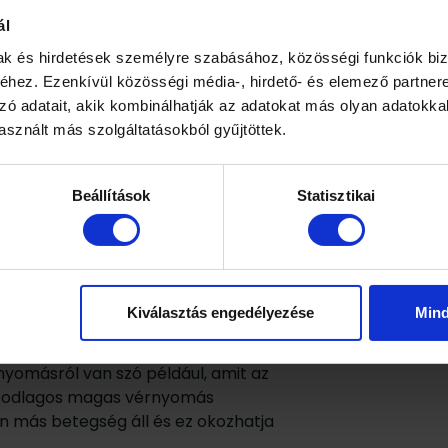
ti.
ál
ürítésre van panasz, akkor a szív-és
mak és hirdetések személyre szabásához, közösségi funkciók biz
okozta érszűkület alakulhat ki a
hez. Ezenkívül közösségi média-, hirdető- és elemező partner
Amennyiben a szem erei károsodnak
zó adatait, akik kombinálhatják az adatokat más olyan adatokka
sznált más szolgáltatásokból gyűjtöttek.
farktus is kialakulhat.
Beállítások
Statisztikai
d, dohányzás, mozgásszegény
nak a kockázatát.
stsúly megtartásával, a dohányzás
etve a megfelelő diéta
lásának a kockázata.
Kiválasztás engedélyezése
Min
ialakulhat magasvérnyomás. Ebben
omásról van szó például, amit az
ásodlagos magas vérnyomás
yen más betegség áll és ez okozhatja