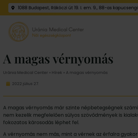
1088 Budapest, Rákóczi út 19. I. em. 9., 88-as kapucseng
A magas vérnyomás
Uránia Medical Center
»
Hírek
» A magas vérnyomás
2022 július 27.
A magas vérnyomás már szinte népbetegségnek számít.
nem kezelik megfelelően súlyos szövődmények is kialak
fokozatos károsodás léphet fel.
A vérnyomás nem más, mint a vérnek az érfalra gyakor