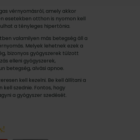
gas vérnyomásról, amely akkor
yen esetekben otthon is nyomon kell
lhat a tényleges hipertónia.
etben valamilyen más betegség áll a
rnyomás. Melyek lehetnek ezek a
g, bizonyos gyógyszerek túlzott
ás elleni gyógyszerek,
un betegség, alvási apnoe.
sen kell kezelni. Be kell állítani a
kell szednie. Fontos, hogy
yni a gyógyszer szedését.
s!