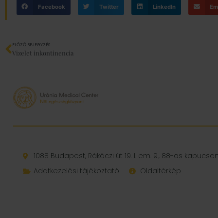
Facebook
Twitter
LinkedIn
Em
ELŐZŐ BEJEGYZÉS
Vizelet inkontinencia
1088 Budapest, Rákóczi út 19. I. em. 9., 88-as kapucs
Adatkezelési tájékoztató
Oldaltérkép