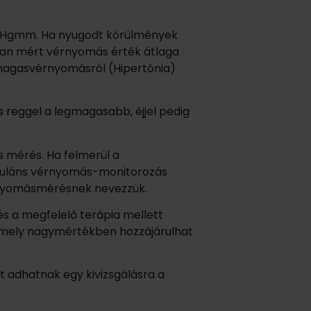
80 Hgmm. Ha nyugodt körülmények
ban mért vérnyomás érték átlaga
magasvérnyomásról (Hipertónia)
s reggel a legmagasabb, éjjel pedig
s mérés. Ha felmerül a
uláns vérnyomás-monitorozás
rnyomásmérésnek nevezzük.
s a megfelelő terápia mellett
amely nagymértékben hozzájárulhat
t adhatnak egy kivizsgálásra a