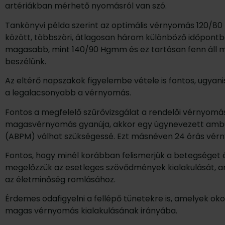
artériákban mérhető nyomásról van szó.
Tankönyvi példa szerint az optimális vérnyomás 120/
között, többszöri, átlagosan három különböző időpont
magasabb, mint 140/90 Hgmm és ez tartósan fenn áll 
beszélünk.
Az eltérő napszakok figyelembe vétele is fontos, ugyani
a legalacsonyabb a vérnyomás.
Fontos a megfelelő szűrővizsgálat a rendelői vérnyomá
magasvérnyomás gyanúja, akkor egy úgynevezett amb
(ABPM) válhat szükségessé. Ezt másnéven 24 órás vé
Fontos, hogy minél korábban felismerjük a betegséget é
megelőzzük az esetleges szövődmények kialakulását, 
az életminőség romlásához.
Érdemes odafigyelni a fellépő tünetekre is, amelyek oko
magas vérnyomás kialakulásának irányába.