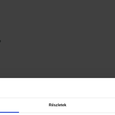
e
ezik a fejfájás illetve a lüktetés
Részletek
károsodása is. Ugyanis a