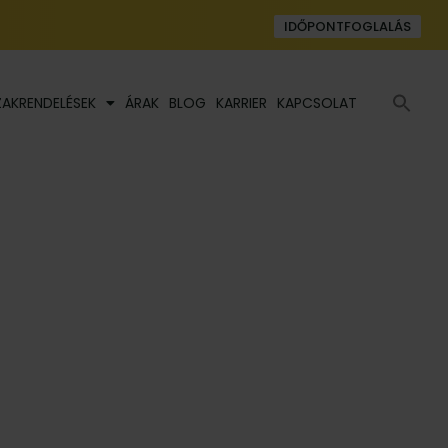
IDŐPONTFOGLALÁS
Se
ZAKRENDELÉSEK
ÁRAK
BLOG
KARRIER
KAPCSOLAT
fo