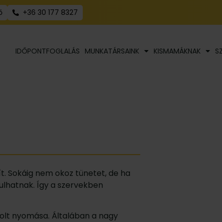
ő
+36 30 177 8327
IDŐPONTFOGLALÁS
MUNKATÁRSAINK
KISMAMÁKNAK
S
 Sokáig nem okoz tünetet, de ha
ulhatnak. Így a szervekben
olt nyomása. Általában a nagy