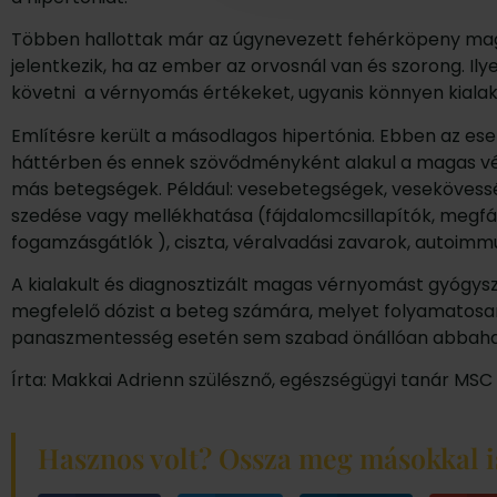
Többen hallottak már az úgynevezett fehérköpeny ma
jelentkezik, ha az ember az orvosnál van és szorong. Il
követni a vérnyomás értékeket, ugyanis könnyen kialaku
Említésre került a másodlagos hipertónia. Ebben az es
háttérben és ennek szövődményként alakul a magas vé
más betegségek. Például: vesebetegségek, vesekövessé
szedése vagy mellékhatása (fájdalomcsillapítók, megfáz
fogamzásgátlók ), ciszta, véralvadási zavarok, autoimm
A kialakult és diagnosztizált magas vérnyomást gyógyszere
megfelelő dózist a beteg számára, melyet folyamatosan 
panaszmentesség esetén sem szabad önállóan abbahag
Írta: Makkai Adrienn szülésznő, egészségügyi tanár MSC
Hasznos volt? Ossza meg másokkal i