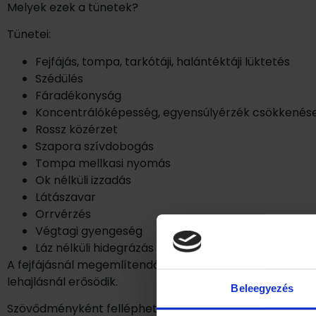
Melyek ezek a tünetek?
Tünetei:
Fejfájás, tompa, tarkótáji, halántéktáji lüktetés
Szédülés
Fáradékonyság
Koncentrálóképesség, egyensúlyérzék csökkenés
Rossz közérzet
Szapora szívdobogás
Tompa mellkasi nyomás
Ok nélküli izzadás
Látászavar
Orrvérzés
Végtagi gyengeség
Láz nélküli hidegrázás
A fejfájásnál megemlítendő, hogy általában reggel jelentk
lehajlásnál erősödik.
Beleegyezés
Szövődményként felléphet ödéma és a szemfenéki erek 