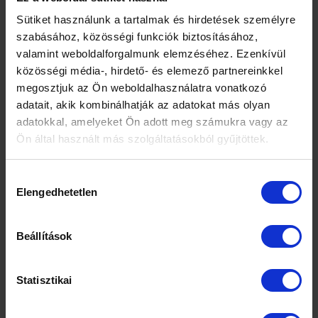
meg -az immunrendszer egyensúlyának
Sütiket használunk a tartalmak és hirdetések személyre
megbomlásával a betegség kiújul.
szabásához, közösségi funkciók biztosításához,
A kiújulást hajlamosító tényezők még például a
valamint weboldalforgalmunk elemzéséhez. Ezenkívül
menstruáció, egy nagyobb fizikai megterhelés, az
közösségi média-, hirdető- és elemező partnereinkkel
immunrendszer gyengülése, antibiotikumos kúra
megosztjuk az Ön weboldalhasználatra vonatkozó
alkalmazása, vagy akár a stressz is.
adatait, akik kombinálhatják az adatokat más olyan
adatokkal, amelyeket Ön adott meg számukra vagy az
A herpesz vírussal való fertőződés ellen a
Ön által használt más szolgáltatásokból gyűjtöttek.
gumióvszer jelentős védelmet nyújt! A már kialakult
fertőzés esetében nagyon fontos a kezelés mielőbbi
megkezdése különböző vírusellenes
Hozzájárulás
készítményekkel-gyógyszerekkel, kenőcsökkel,
Elengedhetetlen
kiválasztása
ecsetelőkkel!
Szerző: Putz Viktória, szülésznő
Beállítások
Lektorálta: Dr. Baross Gábor Dénes, szülész-
nőgyógyász szakorvos
Statisztikai
Hasznos volt? Ossza meg