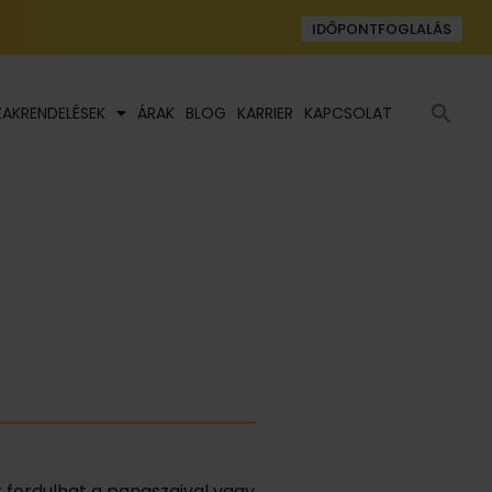
IDŐPONTFOGLALÁS
Se
ZAKRENDELÉSEK
ÁRAK
BLOG
KARRIER
KAPCSOLAT
fo
 fordulhat a panaszaival vagy