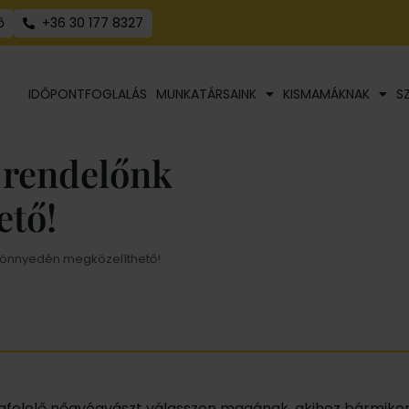
ő
+36 30 177 8327
IDŐPONTFOGLALÁS
MUNKATÁRSAINK
KISMAMÁKNAK
S
 rendelőnk
ető!
 könnyedén megközelíthető!
gfelelő nőgyógyászt válasszon magának, akihez bármikor