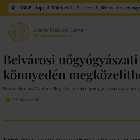
1088 Budapest, Rákóczi út 19. I. em. 9., 88-as kapucseng
Belvárosi nőgyógyászati
könnyedén megközelíth
Uránia Medical Center
»
Blog
» Belvárosi nőgyógyászati rendelőnk
2019 június 20.
Tudjuk, hogy egy nő számára milyen fontos az, hogy me