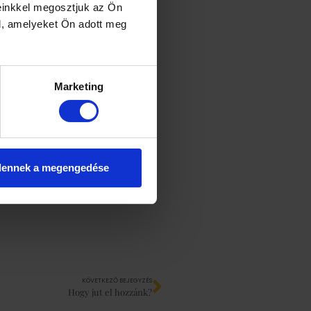
einkkel megosztjuk az Ön
l, amelyeket Ön adott meg
tosan képzik magukat,
őrzésről vagy babavárásról,
 ez sajnos a rossz
nek a vizsgálatok előtt,
Marketing
dennek a megengedése
KÖVETKEZŐ BEJEGYZÉS
Hogy jut el hozzánk?