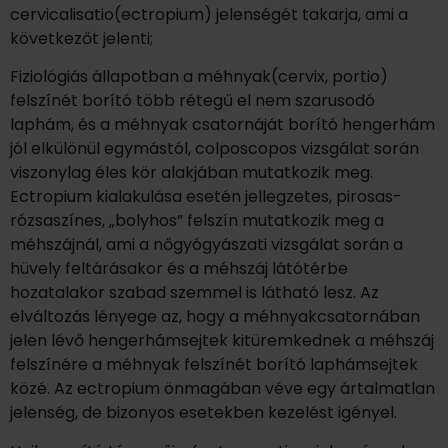
cervicalisatio(ectropium) jelenségét takarja, ami a
következőt jelenti;
Fiziológiás állapotban a méhnyak(cervix, portio)
felszínét borító több rétegű el nem szarusodó
laphám, és a méhnyak csatornáját borító hengerhám
jól elkülönül egymástól, colposcopos vizsgálat során
viszonylag éles kör alakjában mutatkozik meg.
Ectropium kialakulása esetén jellegzetes, pirosas-
rózsaszínes, „bolyhos” felszín mutatkozik meg a
méhszájnál, ami a nőgyógyászati vizsgálat során a
hüvely feltárásakor és a méhszáj látótérbe
hozatalakor szabad szemmel is látható lesz. Az
elváltozás lényege az, hogy a méhnyakcsatornában
jelen lévő hengerhámsejtek kitüremkednek a méhszáj
felszínére a méhnyak felszínét borító laphámsejtek
közé. Az ectropium önmagában véve egy ártalmatlan
jelenség, de bizonyos esetekben kezelést igényel.