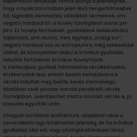
Hajlamosító tényezője, fontos pontja a jelenségnek,
hogy a nyakcsatornában jelen lévő hengerhámsejtek
bő, lúgosabb kémhatású váladékot termelnek, ami
negatív hatással bír a hüvely fiziológiásan savas pH-
jára. Ez hüvelyi fertőzések, gyulladások kialakulására
hajlamosít, ami viszont, mint egyfajta „ördögi kör”,
negatív hatással van az ectropiumra, még szélesebbé
válhat, és könnyebben alakul ki krónikus gyulladás,
felszálló fertőzések, krónikus hüvelyfolyás.
A méhszájseb gyulladt hámfelszíne sérülékenyebb,
érzékenyebb lesz, emiatt kisebb behatásokra is
vérzés indulhat meg belőle, kevés mennyiségű,
általában csak pirosas-barnás pecsételő vérzés
formájában. Jelentkezhet miatta kontakt vérzés is, pl.
szexuális együttlét után.
Ahogyan korábban említettünk, alapjában véve a
cervicalisatio egy ártalmatlan jelenség, de ha krónikus
gyulladást idéz elő, vagy citológiai eltéréssel társul,