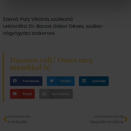
Szerző: Putz Viktória, szülésznő
Lektorálta: Dr. Baross Gábor Dénes, szülész-
nőgyógyász szakorvos
Hasznos volt? Ossza meg
másokkal is!
Facebook
Twitter
LinkedIn
Email
Nyomtatás
ELŐZŐ BEJEGYZÉS
KÖVETKEZŐ BEJEGYZÉS
A méhpolip
Sárga hüvelyi folyás