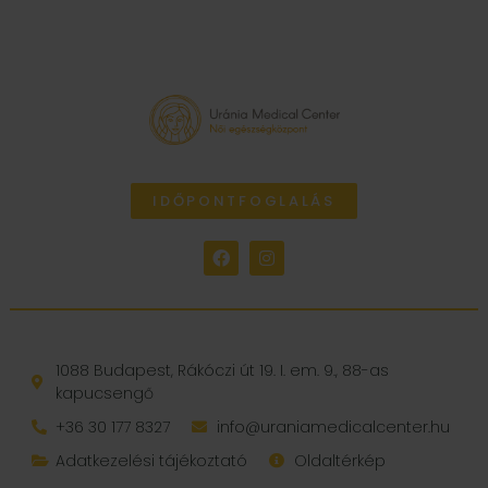
IDŐPONTFOGLALÁS
1088 Budapest, Rákóczi út 19. I. em. 9., 88-as
kapucsengő
+36 30 177 8327
info@uraniamedicalcenter.hu
Adatkezelési tájékoztató
Oldaltérkép