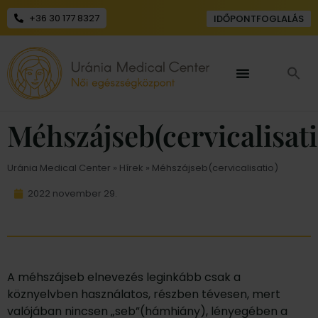
+36 30 177 8327
IDŐPONTFOGLALÁS
Méhszájseb(cervicalisati
Uránia Medical Center
»
Hírek
» Méhszájseb(cervicalisatio)
2022 november 29.
A méhszájseb elnevezés leginkább csak a
köznyelvben használatos, részben tévesen, mert
valójában nincsen „seb”(hámhiány), lényegében a