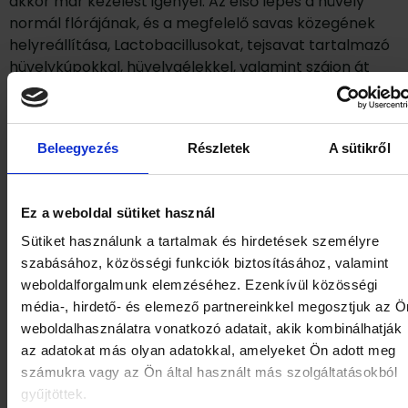
akkor már kezelést igényel. Az első lépés a hüvely
normál flórájának, és a megfelelő savas közegének
helyreállítása, Lactobacillusokat, tejsavat tartalmazó
hüvelykúpokkal, hüvelygélekkel, valamint szájon át
szedhető probiotikumokkal, amit kúra szerűen kell
alkalmazni.
Ha ezek a kúrák nem hoznak eredményt, szükségessé
Beleegyezés
Részletek
A sütikről
válhat a cervicalisatiót alkotó hengerhámsejtek
eltávolítása. Ennek kezelésére az alábbi módszerek
lehetségesek:
Ez a weboldal sütiket használ
Sütiket használunk a tartalmak és hirdetések személyre
A méhszájseb
ecsetelése
hámroncsoló
szabásához, közösségi funkciók biztosításához, valamint
készítménnyel. Általában többszöri ismétlés is
weboldalforgalmunk elemzéséhez. Ezenkívül közösségi
szükséges a sikeresnek mondható kezeléshez.
média-, hirdető- és elemező partnereinkkel megosztjuk az Ö
L
ézeres, vagy fagyasztásos technikával
weboldalhasználatra vonatkozó adatait, akik kombinálhatják
történő eltávolítás.
az adatokat más olyan adatokkal, amelyeket Ön adott meg
Konizáció végzése(„loop”,- vagy
hideg késes
számukra vagy az Ön által használt más szolgáltatásokból
konizáció).
Az előbbi során egy elektromos
gyűjtöttek.
hurokkal történik az ectropium kimetszése. Ez