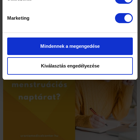
jelenti?
Pozitív lett a HPV szűrésed eredménye? Ne ess
Marketing
kétségbe!
Mindennek a megengedése
Kiválasztás engedélyezése