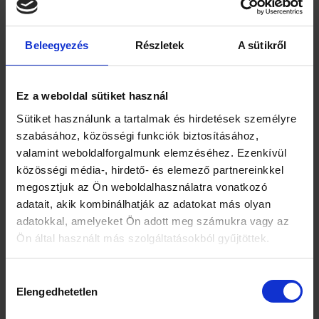
Sikertelen fogyókúrák esetén érdemes
felkeresni egy nőgyógyász endokrinológust!
Tovább olvasom »
Beleegyezés
Részletek
A sütikről
Az urológus nem csak a férfiakat gyógyítja!
Ez a weboldal sütiket használ
Tovább olvasom »
Sütiket használunk a tartalmak és hirdetések személyre
szabásához, közösségi funkciók biztosításához,
A fogamzásgátló spirál felhelyezésének
folyamata
valamint weboldalforgalmunk elemzéséhez. Ezenkívül
közösségi média-, hirdető- és elemező partnereinkkel
Tovább olvasom »
megosztjuk az Ön weboldalhasználatra vonatkozó
adatait, akik kombinálhatják az adatokat más olyan
Ne halogassa szakember felkeresését hüvelyi
adatokkal, amelyeket Ön adott meg számukra vagy az
fertőzés esetén!
Ön által használt más szolgáltatásokból gyűjtöttek.
Tovább olvasom »
Címkék
Hozzájárulás
Elengedhetetlen
kiválasztása
3d ultrahang
belvárosi nőgyógyászati rendelő