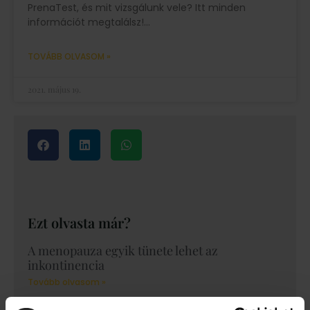
PrenaTest, és mit vizsgálunk vele? Itt minden
információt megtalálsz!
TOVÁBB OLVASOM »
2021. május 19.
Ezt olvasta már?
A menopauza egyik tünete lehet az
inkontinencia
Tovább olvasom »