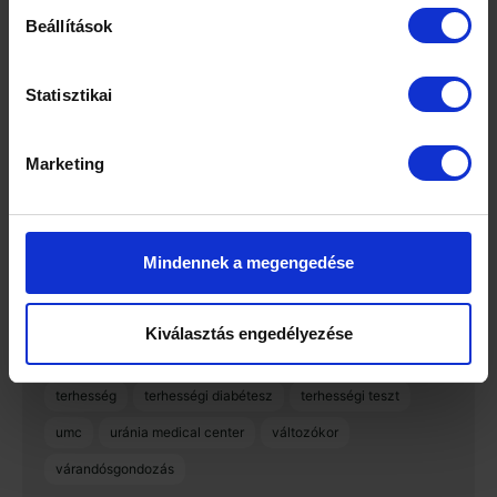
Beállítások
endokrinológus
endokrinológus nőgyógyász
endometriózis
fogamzásgátlás
hpv
hpv szemölcs
Statisztikai
hpv szűrés
hycosy
iud
kezelés
klimax
magánorvos
meddőség
menopauza
menstruáció
Marketing
menstruáció késik
menstruációs ciklus
menzesz
mióma
myoma
méhnyakrák
nőgyógyász
nőgyógyászat
nőgyógyász budapest
Mindennek a megengedése
nőgyógyász magánrendelés
ovulatio
pcos
polip
rákszűrés
spirál
std
szex
szülés
Kiválasztás engedélyezése
szülésfelkészítés
szülésfelkészítő
terhesgondozás
terhesség
terhességi diabétesz
terhességi teszt
umc
uránia medical center
változókor
várandósgondozás