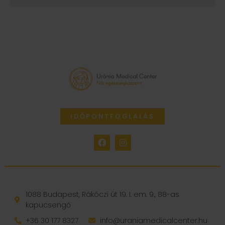
IDŐPONTFOGLALÁS
1088 Budapest, Rákóczi út 19. I. em. 9., 88-as
kapucsengő
+36 30 177 8327
info@uraniamedicalcenter.hu