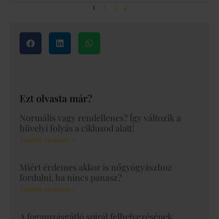
1
2
3
4
Ezt olvasta már?
Normális vagy rendellenes? Így változik a
hüvelyi folyás a ciklusod alatt!
Tovább olvasom »
Miért érdemes akkor is nőgyógyászhoz
fordulni, ha nincs panasz?
Tovább olvasom »
A fogamzásgátló spirál felhelyezésének