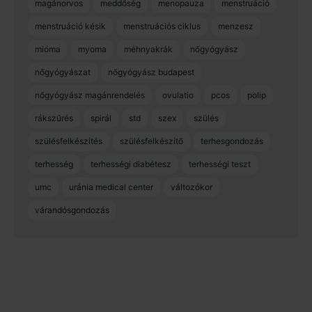
magánorvos
meddőség
menopauza
menstruáció
menstruáció késik
menstruációs ciklus
menzesz
mióma
myoma
méhnyakrák
nőgyógyász
nőgyógyászat
nőgyógyász budapest
nőgyógyász magánrendelés
ovulatio
pcos
polip
rákszűrés
spirál
std
szex
szülés
szülésfelkészítés
szülésfelkészítő
terhesgondozás
terhesség
terhességi diabétesz
terhességi teszt
umc
uránia medical center
változókor
várandósgondozás