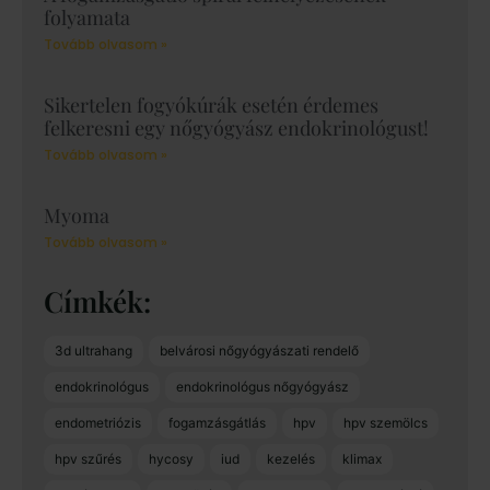
folyamata
Tovább olvasom »
Sikertelen fogyókúrák esetén érdemes
felkeresni egy nőgyógyász endokrinológust!
Tovább olvasom »
Myoma
Tovább olvasom »
Címkék
3d ultrahang
belvárosi nőgyógyászati rendelő
endokrinológus
endokrinológus nőgyógyász
endometriózis
fogamzásgátlás
hpv
hpv szemölcs
hpv szűrés
hycosy
iud
kezelés
klimax