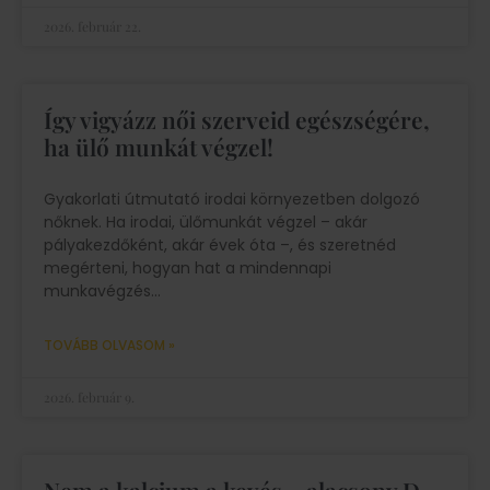
2026. február 22.
Így vigyázz női szerveid egészségére,
ha ülő munkát végzel!
Gyakorlati útmutató irodai környezetben dolgozó
nőknek. Ha irodai, ülőmunkát végzel – akár
pályakezdőként, akár évek óta –, és szeretnéd
megérteni, hogyan hat a mindennapi
munkavégzés
TOVÁBB OLVASOM »
2026. február 9.