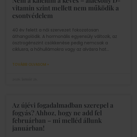
Nem a kalcium a kevés – alacsony D-
vitamin szint mellett nem működik a
csontvédelem
40 év felett a női szervezet fokozatosan
áthangolódik. A hormonális egyensúly változik, az
ösztrogénszint csökkenése pedig nemcsak a
ciklusra, a hőhullámokra vagy az alvásra hat
TOVÁBB OLVASOM »
2026. január 26.
Az újévi fogadalmadban szerepel a
fogyás? Ahhoz, hogy ne add fel
februárban – mi melléd állunk
januárban!