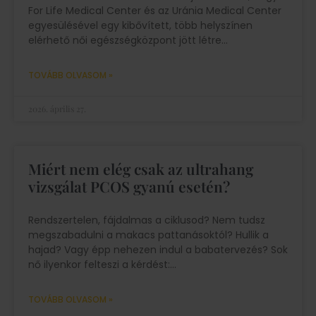
For Life Medical Center és az Uránia Medical Center
egyesülésével egy kibővített, több helyszínen
elérhető női egészségközpont jött létre
TOVÁBB OLVASOM »
2026. április 27.
Miért nem elég csak az ultrahang
vizsgálat PCOS gyanú esetén?
Rendszertelen, fájdalmas a ciklusod? Nem tudsz
megszabadulni a makacs pattanásoktól? Hullik a
hajad? Vagy épp nehezen indul a babatervezés? Sok
nő ilyenkor felteszi a kérdést:
TOVÁBB OLVASOM »