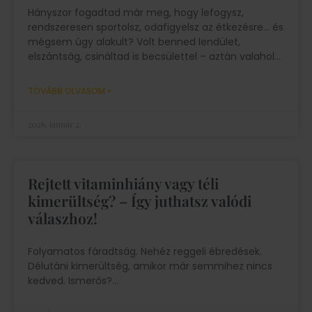
Hányszor fogadtad már meg, hogy lefogysz,
rendszeresen sportolsz, odafigyelsz az étkezésre… és
mégsem úgy alakult? Volt benned lendület,
elszántság, csináltad is becsülettel – aztán valahol
TOVÁBB OLVASOM »
2026. január 2.
Rejtett vitaminhiány vagy téli
kimerültség? – Így juthatsz valódi
válaszhoz!
Folyamatos fáradtság. Nehéz reggeli ébredések.
Délutáni kimerültség, amikor már semmihez nincs
kedved. Ismerős?