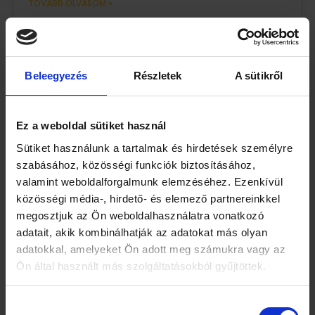
TOVÁBB OLVASOM »
2025. december 14.
Beleegyezés
Részletek
A sütikről
Egy különleges izomcsoport, ami a
nőiességedért felel.
Ez a weboldal sütiket használ
Nem csak a hasadnak, karodnak és lábadnak van
Sütiket használunk a tartalmak és hirdetések személyre
szükség edzésre – van egy belső izomcsoport, ami a
szabásához, közösségi funkciók biztosításához,
komfortos női élet kulcsa lehet!
valamint weboldalforgalmunk elemzéséhez. Ezenkívül
közösségi média-, hirdető- és elemező partnereinkkel
TOVÁBB OLVASOM »
megosztjuk az Ön weboldalhasználatra vonatkozó
adatait, akik kombinálhatják az adatokat más olyan
2025. augusztus 12.
adatokkal, amelyeket Ön adott meg számukra vagy az
Ön által használt más szolgáltatásokból gyűjtöttek.
Mikor jön el az ideje a meddőségi
Hozzájárulás