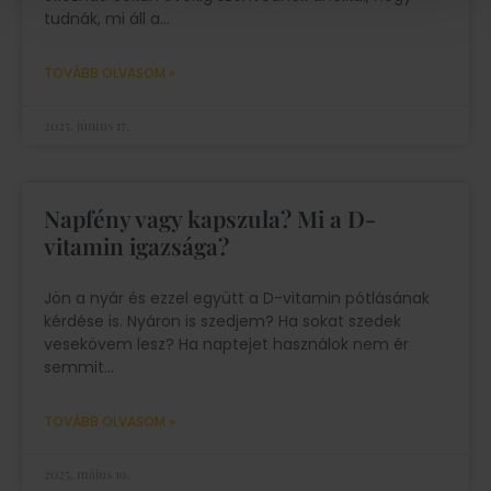
tudnák, mi áll a
TOVÁBB OLVASOM »
2025. június 17.
Napfény vagy kapszula? Mi a D-
vitamin igazsága?
Jön a nyár és ezzel együtt a D-vitamin pótlásának
kérdése is. Nyáron is szedjem? Ha sokat szedek
vesekövem lesz? Ha naptejet használok nem ér
semmit
TOVÁBB OLVASOM »
2025. május 19.