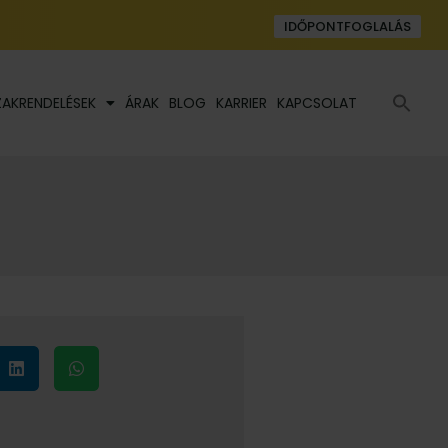
IDŐPONTFOGLALÁS
Se
ZAKRENDELÉSEK
ÁRAK
BLOG
KARRIER
KAPCSOLAT
fo