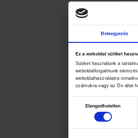
Beleegyezés
Ez a weboldal sütiket haszn
Sütiket használunk a tartal
weboldalforgalmunk elemzésé
weboldalhasználatra vonatko
számukra vagy az Ön által ha
Hozzájárulás
Elengedhetetlen
kiválasztása