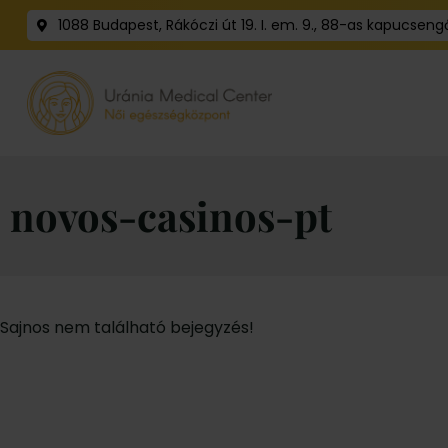
1088 Budapest, Rákóczi út 19. I. em. 9., 88-as kapucseng
novos-casinos-pt
Sajnos nem található bejegyzés!