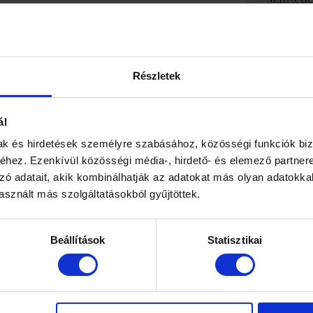
Tovább ol
Szexuáli
Tovább ol
Részletek
Címk
ál
3d ultrah
mak és hirdetések személyre szabásához, közösségi funkciók biz
hez. Ezenkívül közösségi média-, hirdető- és elemező partner
belvárosi
zó adatait, akik kombinálhatják az adatokat más olyan adatokka
endokrino
sznált más szolgáltatásokból gyűjtöttek.
endokrin
endometri
Beállítások
Statisztikai
hpv szem
iud
ke
meddősé