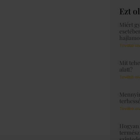
Ezt o
Miért gy
esetébe
hajlamo
Tovább ol
Mit tehe
alatt?
Tovább ol
Mennyir
terhessé
Tovább ol
Hogyan 
termész
szintede