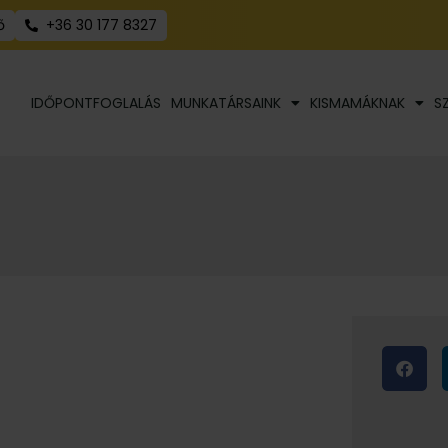
ő
+36 30 177 8327
IDŐPONTFOGLALÁS
MUNKATÁRSAINK
KISMAMÁKNAK
S