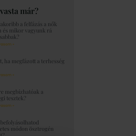
lvasta már?
akoribb a felfázás a nők
n és mikor vagyunk rá
sabbak?
vasom »
t, ha megfázott a terhesség
vasom »
e megbízhatóak a
gi tesztek?
vasom »
befolyásolhatod
etes módon ösztrogén
t?