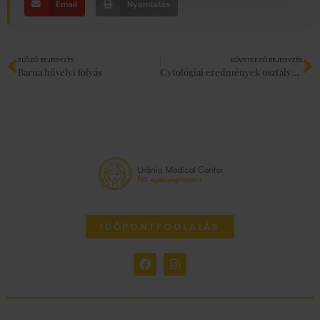
Email
Nyomtatás
ELŐZŐ BEJEGYZÉS
KÖVETKEZŐ BEJEGYZÉS
Barna hüvelyi folyás
Cytológiai eredmények osztályozása
IDŐPONTFOGLALÁS