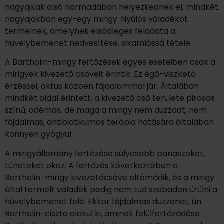
nagyajkak alsó harmadában helyezkednek el, mindkét
nagyajakban egy-egy mirigy. Nyúlós váladékot
termelnek, amelynek elsődleges feladata a
hüvelybemenet nedvesítése, sikamlóssá tétele.
A Bartholin-mirigy fertőzések egyes eseteiben csak a
mirigyek kivezető csöveit érintik. Ez égő-viszkető
érzéssel, aktus közben fájdalommal jár. Általában
mindkét oldal érintett, a kivezető cső területe pirosas
színű, ödémás, de maga a mirigy nem duzzadt, nem
fájdalmas, antibiotikumos terápia hatására általában
könnyen gyógyul.
A mirigyállomány fertőzése súlyosabb panaszokat,
tüneteket okoz. A fertőzés következtében a
Bartholin-mirigy kivezetőcsöve eltömődik, és a mirigy
által termelt váladék pedig nem tud szabadon ürülni a
hüvelybemenet felé. Ekkor fájdalmas duzzanat, ún.
Bartholin-ciszta alakul ki, aminek felülfertőződése